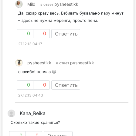
Mild
pysheestikk
в ответ
Да, сахар сразу весь. Взбивать буквально пару минут
– здесь не нужна меренга, просто пена.
0
0
Ответить
27.12.13 04:17
pysheestikk
pysheestikk
в ответ
спасибо! поняла 🙂
0
0
Ответить
27.12.13 04:43
Kana_Reika
Сколько такие хранятся?
0
0
Ответить