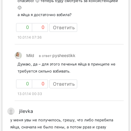
спасибо! 🙂 теперь буду смотреть за консистенцией
🙂
а яйца я достаточно взбила?
0
0
Ответить
10.01.14 07:36
Mild
pysheestikk
в ответ
Думаю, да – для этого печенья яйца в принципе не
требуется сильно взбивать.
0
0
Ответить
13.01.14 00:33
jilevka
у меня увы не получилось, грешу, что либо перебила
яйца, сначала не было пены, а потом рраз и сразу