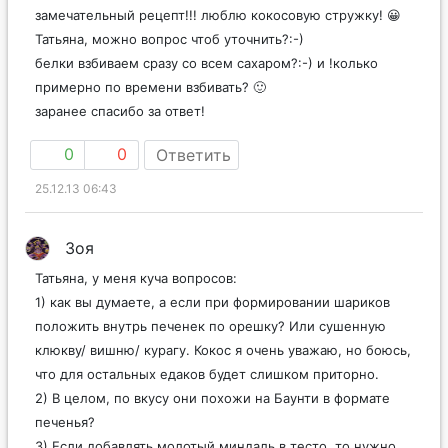
замечательный рецепт!!! люблю кокосовую стружку! 😀
Татьяна, можно вопрос чтоб уточнить?:-)
белки взбиваем сразу со всем сахаром?:-) и !колько
примерно по времени взбивать? 🙂
заранее спасибо за ответ!
0
0
Ответить
25.12.13 06:43
Зоя
Татьяна, у меня куча вопросов:
1) как вы думаете, а если при формировании шариков
положить внутрь печенек по орешку? Или сушенную
клюкву/ вишню/ курагу. Кокос я очень уважаю, но боюсь,
что для остальных едаков будет слишком приторно.
2) В целом, по вкусу они похожи на Баунти в формате
печенья?
3) Если добавлять молотый миндаль в тесто, то нужно