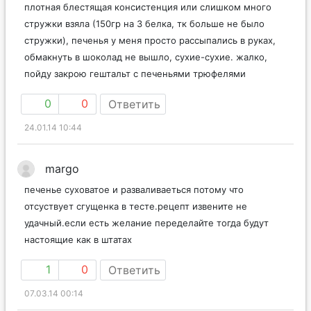
плотная блестящая консистенция или слишком много
стружки взяла (150гр на 3 белка, тк больше не было
стружки), печенья у меня просто рассыпались в руках,
обмакнуть в шоколад не вышло, сухие-сухие. жалко,
пойду закрою гештальт с печеньями трюфелями
0
0
Ответить
24.01.14 10:44
margo
печенье суховатое и разваливаеться потому что
отсуствует сгущенка в тесте.рецепт извените не
удачный.если есть желание переделайте тогда будут
настоящие как в штатах
1
0
Ответить
07.03.14 00:14