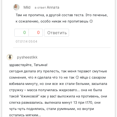
Mild
Annaта
в ответ
Там не пропитка, а другой состав теста. Это печенье,
к сожалению, особо никак не пропитаешь 🙁
0
0
Ответить
07.01.14 05:04
pysheestikk
здравствуйте, Татьяна!
сегодня делала эту прелесть, так меня терзают смутные
сомнения, что я сделала что то не так 🙁 яйца с сахаром
взбивала минуту, но они все же стали белыми, засыпала
стружку – масса получилась жидковато… она не была
такой “ёжиковой” как у вас! выложила на противень, они
слегка размазались. выпекала минут 13 при t170, они
чуть-чуть поднялись, стали румяными, но внутри
остались мягким…