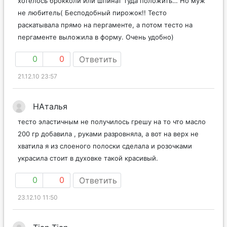
хотелось брокколи или шпинат туда положить… Но муж
не любитель( Бесподобный пирожок!! Тесто
раскатывала прямо на пергаменте, а потом тесто на
пергаменте выложила в форму. Очень удобно)
0
0
Ответить
21.12.10 23:57
НАталья
тесто эластичным не получилось грешу на то что масло
200 гр добавила , руками разровняла, а вот на верх не
хватила я из слоеного полоски сделала и розочками
украсила стоит в духовке такой красивый.
0
0
Ответить
23.12.10 11:50