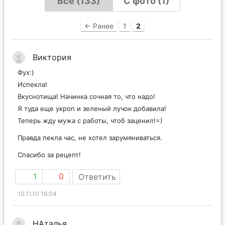
Все (133)
С фото (1)
← Ранее
1
2
Виктория
Фух:)
Испекла!
Вкуснотища! Начинка сочная то, что надо!
Я туда еще укроп и зеленый лучок добавила!
Теперь жду мужа с работы, чтоб заценил!=)
Правда пекла час, не хотел зарумяниваться.
Спасибо за рецепт!
1
0
Ответить
10.11.10 16:04
НАталья