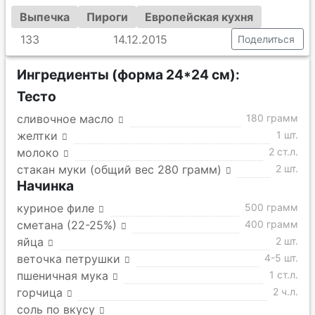
Выпечка
Пироги
Европейская кухня
133
14.12.2015
Поделиться
Ингредиенты (форма 24*24 см):
Тесто
сливочное масло
180 грамм
желтки
1 шт.
молоко
2 ст.л.
стакан муки (общий вес 280 грамм)
2 шт.
Начинка
куриное филе
500 грамм
сметана (22-25%)
400 грамм
яйца
2 шт.
веточка петрушки
4-5 шт.
пшеничная мука
1 ст.л.
горчица
2 ч.л.
соль по вкусу