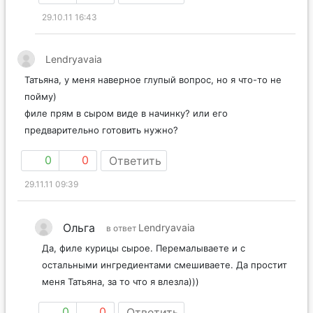
29.10.11 16:43
Lendryavaia
Татьяна, у меня наверное глупый вопрос, но я что-то не
пойму)
филе прям в сыром виде в начинку? или его
предварительно готовить нужно?
0
0
Ответить
29.11.11 09:39
Ольга
Lendryavaia
в ответ
Да, филе курицы сырое. Перемалываете и с
остальными ингредиентами смешиваете. Да простит
меня Татьяна, за то что я влезла)))
0
0
Ответить