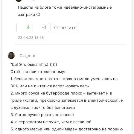
Пашоты из блога тоже идеально-инстаграмные
завтраки 😉
4
-1
Ответить
23.04.23 13:58
Gla_mur
“Да! Это была я!”(с) )))))
Отчёт по приготовленному:
1. бешамеля многова-то – можно смело уменьшать на
30% или не пытаться использовать весь
2. много соуса на бутерброде плохо – вытекает и в
гриле (кстати, прекрасно запекается в электрическом), и
в духовке, так что без фанатизма
3. батон лучше резать потоньше
4. с сервелотом не хуже, чем с ветчиной
5. одного месье или одной мадам достаточно на порцию