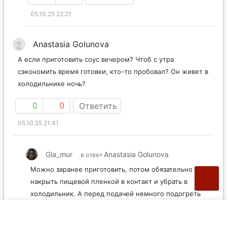
05.10.25 22:21
Anastasia Golunova
А если приготовить соус вечером? Чтоб с утра
сэкономить время готовки, кто-то пробовал? Он живет в
холодильнике ночь?
0
0
Ответить
05.10.25 21:41
Gla_mur
Anastasia Golunova
в ответ
Можно заранее приготовить, потом обязательно
накрыть пищевой пленкой в контакт и убрать в
холодильник. А перед подачей немного подогреть
на слабом огне, постоянно помешивая, чтобы
вернуть желаемую консистенцию.