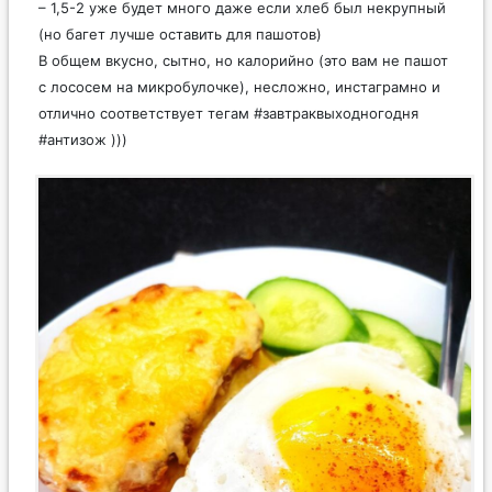
– 1,5-2 уже будет много даже если хлеб был некрупный
(но багет лучше оставить для пашотов)
В общем вкусно, сытно, но калорийно (это вам не пашот
с лососем на микробулочке), несложно, инстаграмно и
отлично соответствует тегам #завтраквыходногодня
#антизож )))