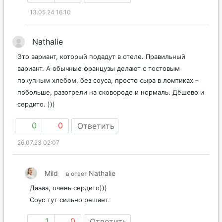
13.05.24 16:10
Nathalie
Это вариант, который подадут в отеле. Правильный
вариант. А обычные французы делают с тостовым
покупным хлебом, без соуса, просто сыра в ломтиках –
побольше, разогрели на сковороде и нормаль. Дёшево и
сердито. )))
0
0
Ответить
26.07.23 02:07
Mild
Nathalie
в ответ
Даааа, очень сердито)))
Соус тут сильно решает.
1
0
Ответить