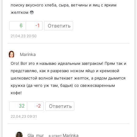
поиску вкусного хлеба, сыра, ветчины и яиц с ярким
желтком 😳
6
-1
Ответить
21.04.23 20:50
Marinka
Ого! Вот это я называю идеальным завтраком! Прям так и
представляю, как я разрезаю ножом яйцо и кремовой
шелковистой волной вытекает желток, а рядом дымится
кружка (да чего уж там, бадья) со свежесваренным
кофе!
32
-2
Ответить
22.04.23 09:31
Gla_mur
Marinka
в ответ