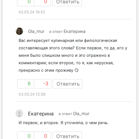
0
0
Ответить
02.05.24 18:32
Gla_mur
Екатерина
в ответ
Вас интересует кулинарная или филологическая
составляющая этого слова? Если первое, то да, его у
меня было слишком много и это отражено в
комментарии; если второе, то я, как неруская,
прекрасно с этим проживу 😏
6
-3
Ответить
03.05.24 12:38
Екатерина
Gla_mur
в ответ
И первое, и второе. Я уточняла, о чем речь.
0
0
Ответить