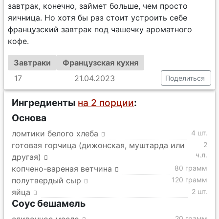
завтрак, конечно, займет больше, чем просто
яичница. Но хотя бы раз стоит устроить себе
французский завтрак под чашечку ароматного
кофе.
Завтраки
Французская кухня
17
21.04.2023
Поделиться
Ингредиенты
на 2 порции
:
Основа
ломтики белого хлеба
4 шт.
готовая горчица (дижонская, муштарда или
2
ч.л.
другая)
копчено-вареная ветчина
80 грамм
полутвердый сыр
120 грамм
яйца
2 шт.
Соус бешамель
20 грамм