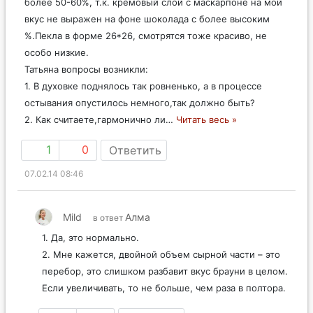
более 50-60%, т.к. кремовый слой с маскарпоне на мой
вкус не выражен на фоне шоколада с более высоким
%.Пекла в форме 26*26, смотрятся тоже красиво, не
особо низкие.
Татьяна вопросы возникли:
1. В духовке поднялось так ровненько, а в процессе
остывания опустилось немного,так должно быть?
2. Как считаете,гармонично ли
…
Читать весь »
1
0
Ответить
07.02.14 08:46
Mild
Алма
в ответ
1. Да, это нормально.
2. Мне кажется, двойной объем сырной части – это
перебор, это слишком разбавит вкус брауни в целом.
Если увеличивать, то не больше, чем раза в полтора.