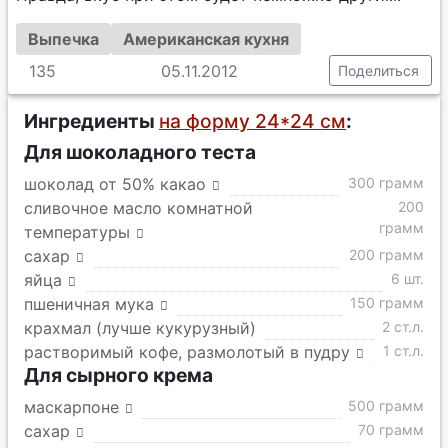
Выпечка
Американская кухня
135
05.11.2012
Поделиться
Ингредиенты
на форму 24*24 см
:
Для шоколадного теста
шоколад от 50% какао
300 грамм
сливочное масло комнатной
200
грамм
температуры
сахар
200 грамм
яйца
6 шт.
пшеничная мука
150 грамм
крахмал (лучше кукурузный)
2 ст.л.
растворимый кофе, размолотый в пудру
1 ст.л.
Для сырного крема
маскарпоне
500 грамм
сахар
70 грамм