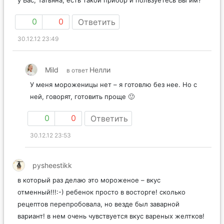
у Вас, Татьяна, есть такой прибор и пользуетесь Вы им?
0
0
Ответить
30.12.12 23:49
Mild
Нелли
в ответ
У меня мороженицы нет – я готовлю без нее. Но с
ней, говорят, готовить проще 🙂
0
0
Ответить
30.12.12 23:53
pysheestikk
в который раз делаю это мороженое – вкус
отменный!!!:-) ребенок просто в восторге! сколько
рецептов перепробовала, но везде был заварной
вариант! в нем очень чувствуется вкус вареных желтков!