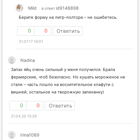
Mild
id9148898
в ответ
Берите форму на литр-полтора – не ошибетесь.
0
0
Ответить
31.07.17 16:01
Nadina
Запах яйц очень сильный у меня получился. Брала
фермерские, чтоб безопасно. Но кушать мороженое не
стали – часть пошло на восхитительное клафути с
вишней, остальное на творожную запеканку)
0
0
Ответить
21.04.20 15:29
Irina1089