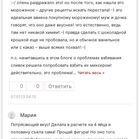
:-/ олень раздражало это! но после того, как нашла это
мороженое – другие рецепты искать перестала!:-) это
идеальная замена покупному мороженому! муж и дочка
говорят, что оно даже вкуснее! что естественно, ведь
там нет никакой химии!:-) правда сделать с шоколадной
крошкой еще не пробовала, но и обычное ванильное
или с какао – выше всяких похвал!:-)
п.с. начитавшись в этом блоге о проблемах взбивания
сливок решила попробовать взбить их миксером!
действительно, это проблема!
…
Читать весь »
0
0
Ответить
07.01.13 04:15
Мария
Потрясающий вкус! Делала в расчете на 4 яйца и
половину съела сама! Прощай фигура! Но оно того