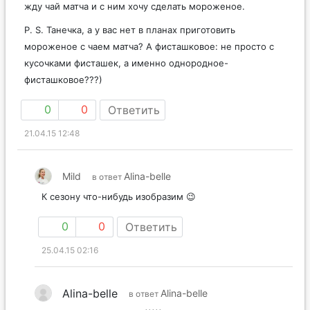
жду чай матча и с ним хочу сделать мороженое.
P. S. Танечка, а у вас нет в планах приготовить
мороженое с чаем матча? А фисташковое: не просто с
кусочками фисташек, а именно однородное-
фисташковое???)
0
0
Ответить
21.04.15 12:48
Mild
Alina-belle
в ответ
К сезону что-нибудь изобразим 😉
0
0
Ответить
25.04.15 02:16
Alina-belle
Alina-belle
в ответ