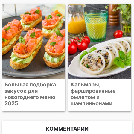
Жюльен из
шампиньонов
Кальмары,
фаршированные
омлетом и
шампиньонами
КОММЕНТАРИИ