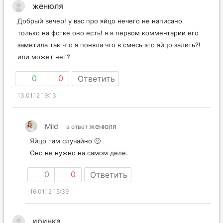
женюля
Добрый вечер! у вас про яйцо нечего не написано
только на фотке оно есть! я в первом комментарии его
заметила так что я поняла что в смесь это яйцо залить?!
или может нет?
0
0
Ответить
13.01.12 19:13
Mild
женюля
в ответ
Яйцо там случайно 🙁
Оно не нужно на самом деле.
0
0
Ответить
16.01.12 15:39
иринка