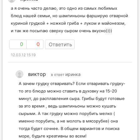
а я очень часто делаю, это одно из самых любимых
блюд нашей семьи, но шампиньоны фарширую отварной
куриной грудкой + ножкой гриба + луком и майонезом,
и так же посыпаю сверху сыром очень вкусно))))
0
0
Ответить
12.03.12 15:19
виктор
иринка
в ответ
А зачем грудку отваривать? Если отваривать грудку-
то это блюдо можно ставить в духовку на 15-20
минут, до расплавления сыра. Грибы будут готовые
за это время , ведь шампиньоны можно кушать
сырыми. А так грудку можно порубить мелко (
именно порубить, а не молоть в мясорубке) она
тогда будет сочнее. В общем вариантов и поиска
море, будьте креативны во всем!