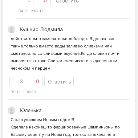
0
0
Ответить
04.01.12 02:12
Кушнир Людмила
действительно замечательное блюдо. Я делаю все
также.только вместо воды заливаю сливками или
сметаной.но со сливками вкуснее.Когда сливки почти
выпарятся-готово.Сливки смешиваю с выдавленным
чесноком и перцем.
3
0
Ответить
30.12.11 08:38
Юленька
С наступившим Новым годом!!!
Сделала наконец-то фаршированные шампиньоны по
Вашему рецепту на Новы год, только запекала не в