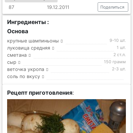
87
19.12.2011
Поделиться
Ингредиенты :
Основа
крупные шампиньоны
9-10 шт.
луковица средняя
1 шт.
сметана
2 ст.л.
сыр
150 грамм
веточка укропа
2-3 шт.
соль по вкусу
Рецепт приготовления
: