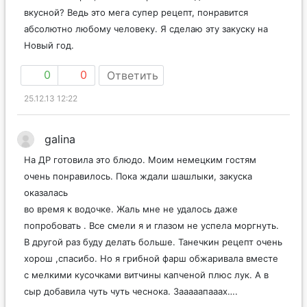
вкусной? Ведь это мега супер рецепт, понравится
абсолютно любому человеку. Я сделаю эту закуску на
Новый год.
0
0
Ответить
25.12.13 12:22
galina
На ДР готовила это блюдо. Моим немецким гостям
очень понравилось. Пока ждали шашлыки, закуска
оказалась
во время к водочке. Жаль мне не удалось даже
попробовать . Все смели я и глазом не успела моргнуть.
В другой раз буду делать больше. Танечкин рецепт очень
хорош ,спасибо. Но я грибной фарш обжаривала вместе
с мелкими кусочками витчины капченой плюс лук. А в
сыр добавила чуть чуть чеснока. Зааааапааах….