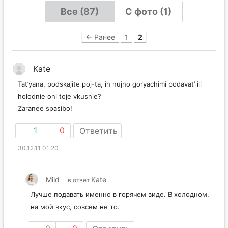
Все (87)
С фото (1)
← Ранее
1
2
Kate
Tat’yana, podskajite poj-ta, ih nujno goryachimi podavat’ ili
holodnie oni toje vkusnie?
Zaranee spasibo!
1
0
Ответить
30.12.11 01:20
Mild
Kate
в ответ
Лучше подавать именно в горячем виде. В холодном,
на мой вкус, совсем не то.