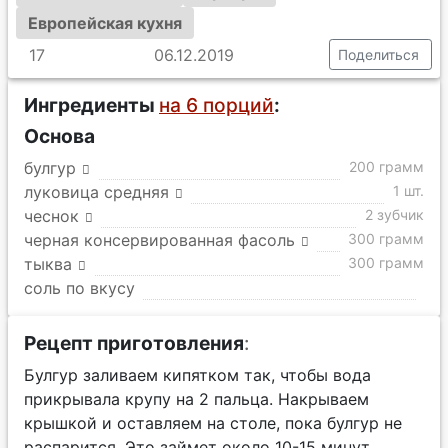
Европейская кухня
17
06.12.2019
Поделиться
Ингредиенты
на 6 порций
:
Основа
булгур
200 грамм
луковица средняя
1 шт.
чеснок
2 зубчик
черная консервированная фасоль
300 грамм
тыква
300 грамм
соль по вкусу
Рецепт приготовления
:
Булгур заливаем кипятком так, чтобы вода
прикрывала крупу на 2 пальца. Накрываем
крышкой и оставляем на столе, пока булгур не
распарится. Это займет около 10-15 минут.