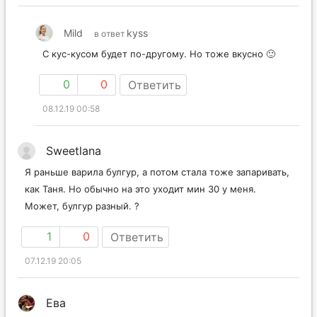
Mild
kyss
в ответ
С кус-кусом будет по-другому. Но тоже вкусно 🙂
0
0
Ответить
08.12.19 00:58
Sweetlana
Я раньше варила булгур, а потом стала тоже запаривать,
как Таня. Но обычно на это уходит мин 30 у меня.
Может, булгур разный. ?
1
0
Ответить
07.12.19 20:05
Ева