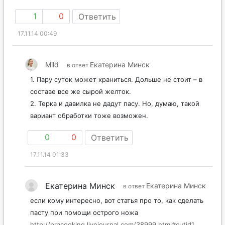
1
0
Ответить
17.11.14 00:49
Mild
Екатерина Минск
в ответ
1. Пару суток может храниться. Дольше не стоит – в
составе все же сырой желток.
2. Терка и давилка не дадут пасу. Но, думаю, такой
вариант обработки тоже возможен.
0
0
Ответить
17.11.14 01:33
Екатерина Минск
Екатерина Минск
в ответ
если кому интересно, вот статья про то, как сделать
пасту при помощи острого ножа
http://pracooking.livejournal.com/38999.html#cutid1