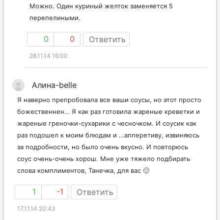
Можно. Один куриный желток заменяется 5
перепелиными.
0
0
Ответить
28.11.14 16:00
Алина-belle
Я наверно препробовала все ваши соусы, но этот просто
божественнен… Я как раз готовила жареные креветки и
жареные греночки-сухарики с чесночком. И соусик как
раз подошел к моим блюдам и …апперетиву, извиняюсь
за подробности, но было очень вкусно. И повторюсь
соус очень-очень хорош. Мне уже тяжело подбирать
слова комплиментов, Танечка, для вас 🙂
1
-1
Ответить
17.11.14 20:43