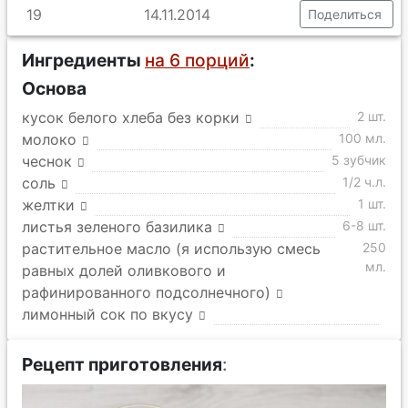
19
14.11.2014
Поделиться
Ингредиенты
на 6 порций
:
Основа
кусок белого хлеба без корки
2 шт.
молоко
100 мл.
чеснок
5 зубчик
соль
1/2 ч.л.
желтки
1 шт.
листья зеленого базилика
6-8 шт.
растительное масло (я использую смесь
250
мл.
равных долей оливкового и
рафинированного подсолнечного)
лимонный сок по вкусу
Рецепт приготовления
: