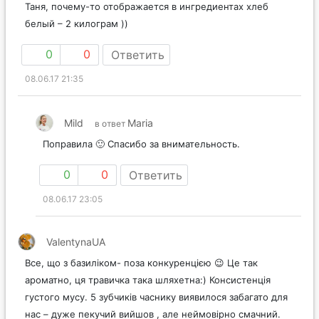
Таня, почему-то отображается в ингредиентах хлеб
белый – 2 килограм ))
0
0
Ответить
08.06.17 21:35
Mild
Maria
в ответ
Поправила 🙂 Спасибо за внимательность.
0
0
Ответить
08.06.17 23:05
ValentynaUA
Все, що з базиліком- поза конкуренцією 😉 Це так
ароматно, ця травичка така шляхетна:) Консистенція
густого мусу. 5 зубчиків часнику виявилося забагато для
нас – дуже пекучий вийшов , але неймовірно смачний.