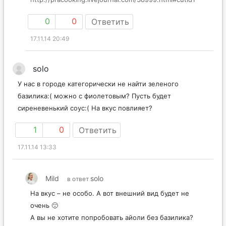
0
0
Ответить
17.11.14 20:49
solo
У нас в городе категорически не найти зеленого
базилика:( можно с фиолетовым? Пусть будет
сиреневенький соус:( На вкус повлияет?
1
0
Ответить
17.11.14 13:33
Mild
solo
в ответ
На вкус – не особо. А вот внешний вид будет не
очень 🙁
А вы не хотите попробовать айоли без базилика?