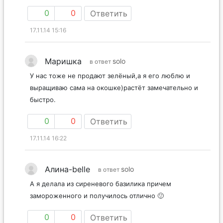
0
0
Ответить
17.11.14 15:16
Маришка
solo
в ответ
У нас тоже не продают зелёный,а я его люблю и
выращиваю сама на окошке)растёт замечательно и
быстро.
0
0
Ответить
17.11.14 16:22
Алина-belle
solo
в ответ
А я делала из сиреневого базилика причем
замороженного и получилось отлично 🙂
0
0
Ответить