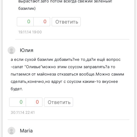
вырастают.зато потом всегда свежий зелёный!
базилик)
0
0
Ответить
19.11.14 19:00
Юлия
а если сухой базилик добавить?не то,да?и ещё вопрос
-салат “Оливье”можно этим соусом заправлять?а то
пытаемся от майонеза отказаться вообще.Можно самим
сделать,конечно,но вдруг с соусом каким-то вкуснее
будет.
0
0
Ответить
30.11.14 22:41
Maria