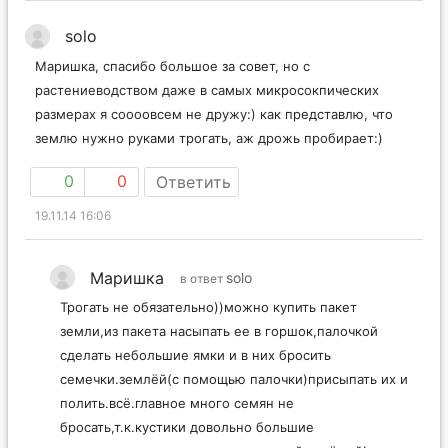
solo
Маришка, спасибо большое за совет, но с
растениеводством даже в самых микросокпических
размерах я соооовсем не дружу:) как представлю, что
землю нужно руками трогать, аж дрожь пробирает:)
0
0
Ответить
19.11.14 16:06
Маришка
solo
в ответ
Трогать не обязательно))можно купить пакет
земли,из пакета насыпать ее в горшок,палочкой
сделать небольшие ямки и в них бросить
семечки.землёй(с помощью палочки)присыпать их и
полить.всё.главное много семян не
бросать,т.к.кустики довольно большие