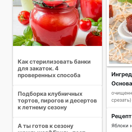
Как стерилизовать банки
для закаток. 4
Ингред
проверенных способа
Основ
очищенн
Подборка клубничных
тортов, пирогов и десертов
срезать)
к летнему сезону
Рецепт
А ты готов к сезону
Яблоки 