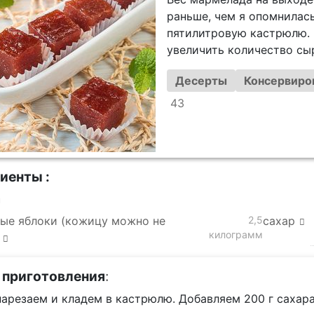
раньше, чем я опомнилась
пятилитровую кастрюлю.
увеличить количество сы
Десерты
Консервиров
43
иенты :
а
ые яблоки (кожицу можно не
2,5
сахар
килограмм
 приготовления
:
нарезаем и кладем в кастрюлю. Добавляем 200 г сахар