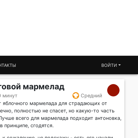
НТАКТЫ
ВОЙТИ
товой мармелад
0 минут
Средний
т яблочного мармелада для страдающих от
нечно, полностью не спасет, но какую-то часть
Лучше всего для мармелада подходит антоновка,
в принципе, сгодятся.
 к сожалению, не подскажу - есть его начали