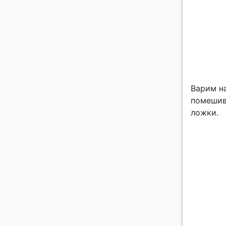
Варим н
помешива
ложки.