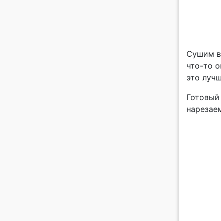
Сушим в
что-то о
это луч
Готовый
нарезае