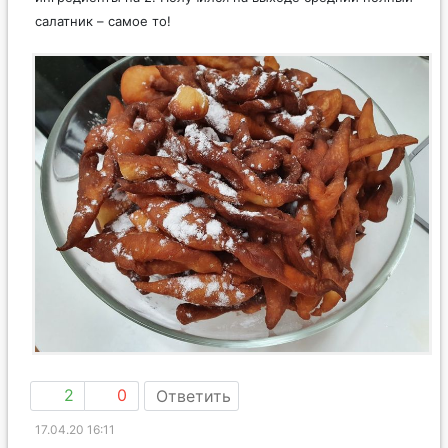
салатник – самое то!
2
0
Ответить
17.04.20 16:11