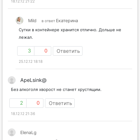
18.12.12 21:22
Mild
Екатерина
в ответ
Сутки в контейнере хранится отлично. Дольше не
лежал.
3
0
Ответить
25.12.12 18:18
ApeLsink@
Без алкоголя хворост не станет хрустящим.
2
0
Ответить
18.12.12 21:36
ElenaLg