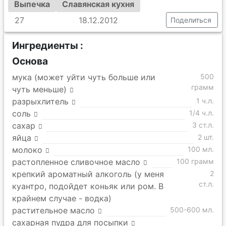
Выпечка
Славянская кухня
27
18.12.2012
Поделиться
Ингредиенты :
Основа
мука (может уйти чуть больше или
500
грамм
чуть меньше)
разрыхлитель
1 ч.л.
соль
1/4 ч.л.
сахар
3 ст.л.
яйца
2 шт.
молоко
100 мл.
растопленное сливочное масло
100 грамм
крепкий ароматный алкоголь (у меня
2
ст.л.
куантро, подойдет коньяк или ром. В
крайнем случае - водка)
растительное масло
500-600 мл.
сахарная пудра для посыпки