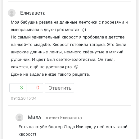
Елизавета
Моя бабушка резала на длинные ленточки с прорезями и
выворачивала в двух-трёх местах. :))
Но самый удивительный хворост я пробовала в детстве
на чьей-то свадьбе. Хворост готовила татарка. Это были
широкие длинные ленты, немного свёрнутые в мягкий
рулончик. И цвет был светло-золотистый. Он таял,
кажется, ещё не достигая рта. 🙂
Даже не видела нигде такого рецепта.
3
0
Ответить
09.12.20 15:04
Мила
Елизавета
в ответ
Есть на ютубе блогер Люда Изи кук, у неё есть такой
хворост)