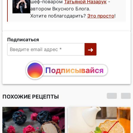
шеф-поваром
Татьяной Назарук
-
автором Вкусного Блога.
Хотите поблагодарить?
Это просто
!
Подписаться
Подписывайся
ПОХОЖИЕ РЕЦЕПТЫ
Шоколадно-
вишневый торт со
сливочным кремом