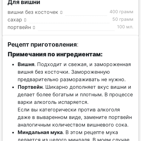
Для вишни
вишни без косточек
400 грамм
сахар
50 грамм
портвейн
100 мл.
Рецепт приготовления
:
Примечания по ингредиентам:
Вишня
. Подходит и свежая, и замороженная
вишня без косточки. Замороженную
предварительно размораживать не нужно.
Портвейн
. Шикарно дополняет вкус вишни и
делает более богатым и плотным. В процессе
варки алкоголь испаряется.
Если вы категорически против алкоголя
даже в вываренном виде, замените портвейн
аналогичным количеством вишневого сока.
Миндальная мука
. В этом рецепте мука
делается из целого миндаля. В моем случае