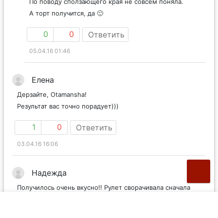
По поводу сползающего края не совсем поняла.
А торт получится, да 🙂
0
0
Ответить
05.04.16 01:46
Елена
Дерзайте, Otamansha!
Результат вас точно порадует)))
1
0
Ответить
03.04.16 16:06
Надежда
Получилось очень вкусно!! Рулет сворачивала сначала
полотенцем, потом перекатила на фольгу и свободный
край просто завернула фольгой.