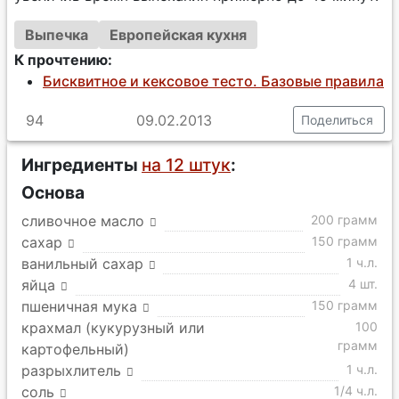
Выпечка
Европейская кухня
К прочтению:
Бисквитное и кексовое тесто. Базовые правила
94
09.02.2013
Поделиться
Ингредиенты
на 12 штук
:
Основа
сливочное масло
200 грамм
сахар
150 грамм
ванильный сахар
1 ч.л.
яйца
4 шт.
пшеничная мука
150 грамм
крахмал (кукурузный или
100
грамм
картофельный)
разрыхлитель
1 ч.л.
соль
1/4 ч.л.