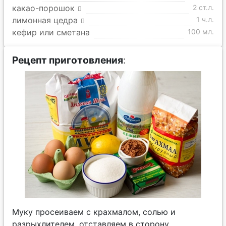
какао-порошок
2 ст.л.
лимонная цедра
1 ч.л.
кефир или сметана
100 мл.
Рецепт приготовления
:
Муку просеиваем с крахмалом, солью и
разрыхлителем, отставляем в сторону.