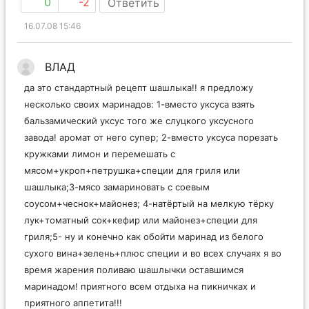
0
-2
Ответить
16.07.08 15:46
ВЛАД
да это стандартный рецепт шашлыка!! я предложу
несколько своих маринадов: 1-вместо уксуса взять
бальзамический уксус того же слуцкого уксусного
завода! аромат от него супер; 2-вместо уксуса порезать
кружками лимон и перемешать с
мясом+укроп+петрушка+специи для гриля или
шашлыка;3-мясо замариновать с соевым
соусом+чеснок+майонез; 4-натёртый на мелкую тёрку
лук+томатный сок+кефир или майонез+специи для
гриля;5- ну и конечно как обойти маринад из белого
сухого вина+зелень+плюс специи и во всех случаях я во
время жарения поливаю шашлычки оставшимся
маринадом! приятного всем отдыха на пикничках и
приятного аппетита!!!