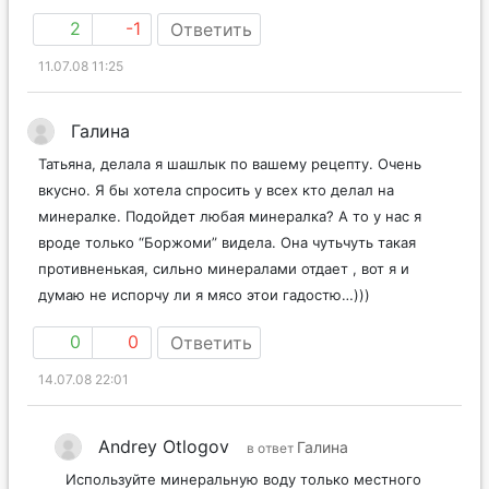
2
-1
Ответить
11.07.08 11:25
Галина
Татьяна, делала я шашлык по вашему рецепту. Очень
вкусно. Я бы хотела спросить у всех кто делал на
минералке. Подойдет любая минералка? А то у нас я
вроде только “Боржоми” видела. Она чутьчуть такая
противненькая, сильно минералами отдает , вот я и
думаю не испорчу ли я мясо этои гадостю…)))
0
0
Ответить
14.07.08 22:01
Andrey Otlogov
Галина
в ответ
Используйте минеральную воду только местного