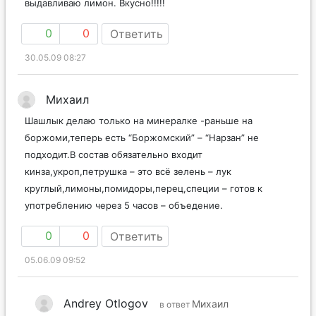
выдавливаю лимон. Вкусно!!!!!
0
0
Ответить
30.05.09 08:27
Михаил
Шашлык делаю только на минералке -раньше на
боржоми,теперь есть “Боржомский” – “Нарзан” не
подходит.В состав обязательно входит
кинза,укроп,петрушка – это всё зелень – лук
круглый,лимоны,помидоры,перец,специи – готов к
употреблению через 5 часов – объедение.
0
0
Ответить
05.06.09 09:52
Andrey Otlogov
Михаил
в ответ