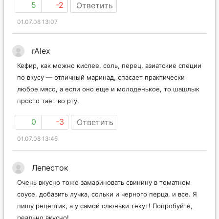
5
-2
Ответить
01.07.08 13:07
rAlex
Кефир, как можно кислее, соль, перец, азиатские специи
по вкусу — отличный маринад, спасает практически
любое мясо, а если оно еще и молоденькое, то шашлык
просто тает во рту.
0
-3
Ответить
01.07.08 13:45
Лепесток
Очень вкусно тоже замариновать свинину в томатном
соусе, добавить лучка, сольки и черного перца, и все. Я
пишу рецептик, а у самой слюньки текут! Попробуйте,
реально вкусно!