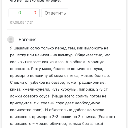
что не только мое мнение.
0
0
Ответить
07.09.09 17:31
Евгения
Я шашлык солю только перед тем, как выложить на
решетку или нанизать на шампур. Общеизвестно, что
соль вытягивает сок из мяса. А в общем, мариную
несложно. Режу мясо, большое количество лука,
примерно половину объема от мяса, можно больше.
Специи от узбеков на базаре, тоже традиционные:
кинза, хмели-сунели, чуть куркумы, паприка. 2-3 ст.
ложки соевого соуса. (Чаще всего солить потом не
приходится, т.к. соевый соус дает необходимое
количество соли). И обязательно добавляю масло
оливковое, примерно 2-3 ложки на 2 кг мяса. (Если нет
оливкового – можно обычное, только без запаха)