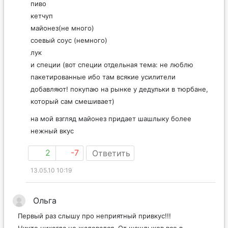
пиво
кетчуп
майонез(не много)
соевый соус (немного)
лук
и специи (вот специи отдельная тема: не люблю
пакетированные ибо там всякие усилители
добавляют! покупаю на рынке у дедульки в тюрбане,
который сам смешивает)
на мой взгляд майонез придает шашлыку более
нежный вкус
2
-7
Ответить
13.05.10 10:19
Ольга
Первый раз слышу про неприятный привкус!!!
Никто никогда не жаловался. От шашлыков все в