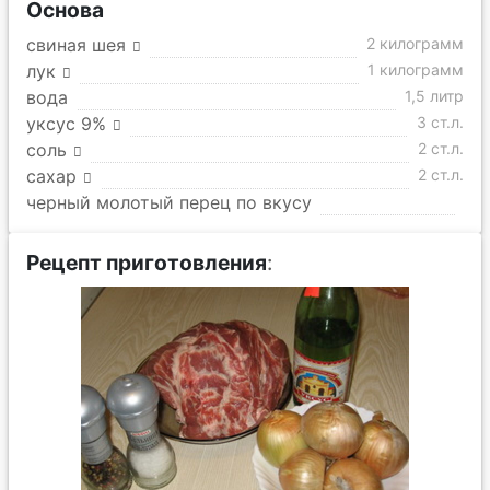
Основа
свиная шея
2 килограмм
лук
1 килограмм
вода
1,5 литр
уксус 9%
3 ст.л.
соль
2 ст.л.
сахар
2 ст.л.
черный молотый перец по вкусу
Рецепт приготовления
: