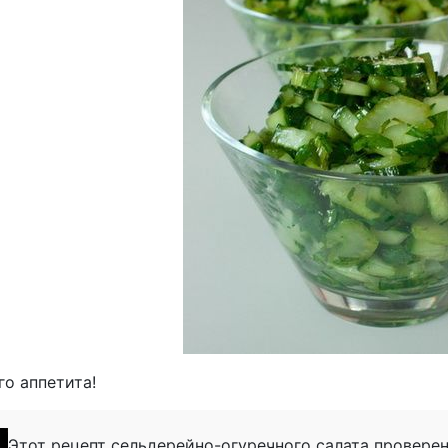
о аппетита!
Этот рецепт сельдерейно-огуречного салата провере