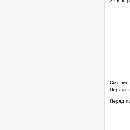
Зелень 
Смешивае
Перемеш
Перед по