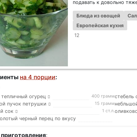
подавать к довольно тя
Блюда из овощей
Сал
Европейская кухня
12
диенты
на 4 порции
:
а
 тепличный огурец
400 грамм
стебель 
ой пучок петрушки
15 грамм
небльшо
й сок
1 ст.л.
оливков
молотый черный перец по вкусу
 приготовления
: