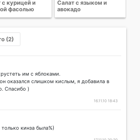
 с языком и
адо
о (2)
хрустеть им с яблоками.
он оказался слишком кислым, я добавила в
о. Спасибо )
16.11.10 18:43
я только кинза была%)
17.11.10 20:20