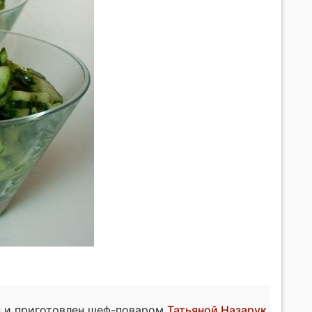
н и приготовлен шеф-поваром
Татьяной Назарук