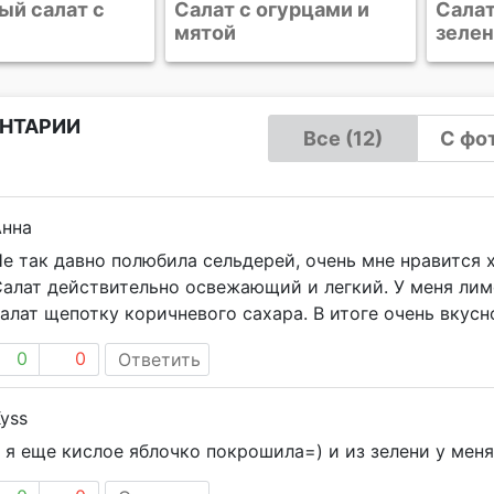
огурцами и
Салат с курицей и
Салат
зеленой фасолью
авок
НТАРИИ
Все (12)
С фот
Анна
е так давно полюбила сельдерей, очень мне нравится 
алат действительно освежающий и легкий. У меня лим
алат щепотку коричневого сахара. В итоге очень вкусн
0
0
Ответить
yss
 я еще кислое яблочко покрошила=) и из зелени у мен