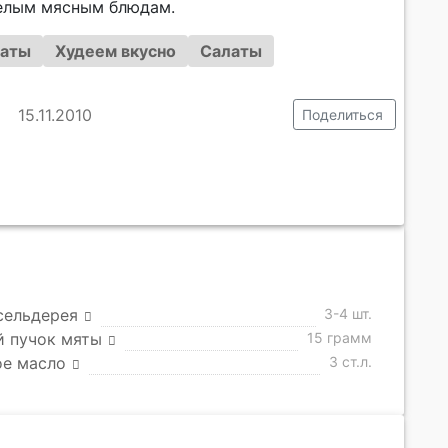
желым мясным блюдам.
аты
Худеем вкусно
Салаты
15.11.2010
Поделиться
сельдерея
3-4 шт.
й пучок мяты
15 грамм
ое масло
3 ст.л.