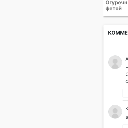
Огуречный салат с
Салат с 
фетой
мятой
КОММЕ
Н
С
с
K
а