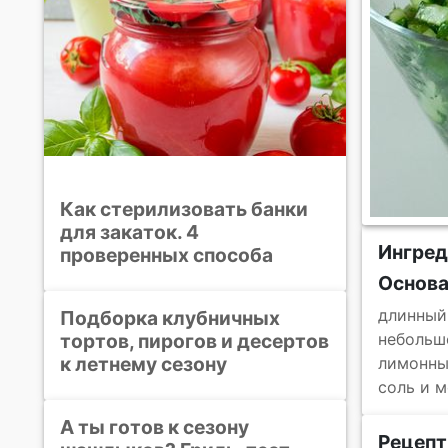
Как стерилизовать банки
для закаток. 4
Ингре
проверенных способа
Основ
длинный
Подборка клубничных
тортов, пирогов и десертов
небольш
к летнему сезону
лимонны
соль и 
А ты готов к сезону
Рецепт