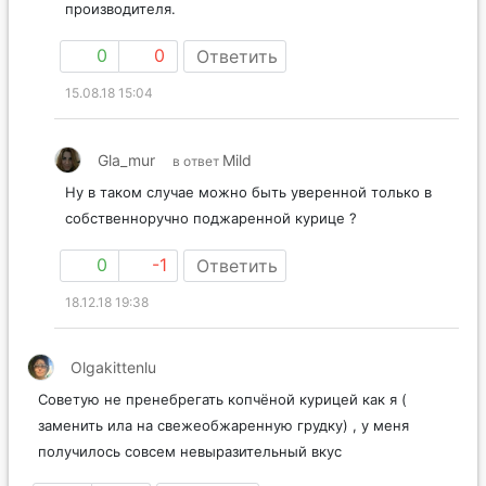
производителя.
0
0
Ответить
15.08.18 15:04
Gla_mur
Mild
в ответ
Ну в таком случае можно быть уверенной только в
собственноручно поджаренной курице ?
0
-1
Ответить
18.12.18 19:38
Olgakittenlu
Советую не пренебрегать копчёной курицей как я (
заменить ила на свежеобжаренную грудку) , у меня
получилось совсем невыразительный вкус