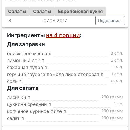
Салаты
Салаты
Европейская кухня
8
07.08.2017
Поделиться
Ингредиенты
на 4 порции
:
Для заправки
оливковое масло
3 ст.л.
лимонный сок
2 ст.л.
сахарная пудра
1 ч.л.
горчица грубого помола либо столовая
1 ст.л.
соль
1/4 ч.л.
Для салата
лисички
200 грамм
цуккини средний
1 шт.
копченое куриное филе
200 грамм
салат
200 грамм