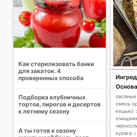
Как стерилизовать банки
для закаток. 4
Ингред
проверенных способа
Основ
овсяные
Подборка клубничных
тортов, пирогов и десертов
смесь ор
к летнему сезону
кешью)
очищенн
черносл
А ты готов к сезону
курага