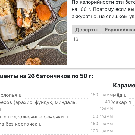
По калорийности эти бато
на 100 г. Поэтому если вы
аккуратно, не слишком ув
Десерты
Европейская
16
иенты на 26 батончиков по 50 г:
а
Караме
 хлопья
150 грамм
мёд
ехов (арахис, фундук, миндаль,
400
сахар
грамм
ые подсолнечные семечки
100 грамм
ив без косточек
150 грамм
100 грамм