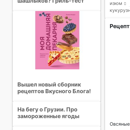
шашлыков? Гриль-тест
изюм
кукуруз
Рецепт
Вышел новый сборник
рецептов Вкусного Блога!
На бегу о Грузии. Про
замороженные ягоды
Овсяные 