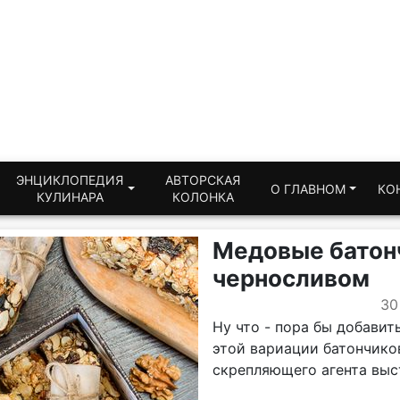
ЭНЦИКЛОПЕДИЯ
АВТОРСКАЯ
О ГЛАВНОМ
КО
КУЛИНАРА
КОЛОНКА
Медовые батон
черносливом
30
Ну что - пора бы добавит
этой вариации батончиков
скрепляющего агента выс