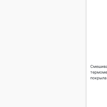
Смешива
термоме
покрыла