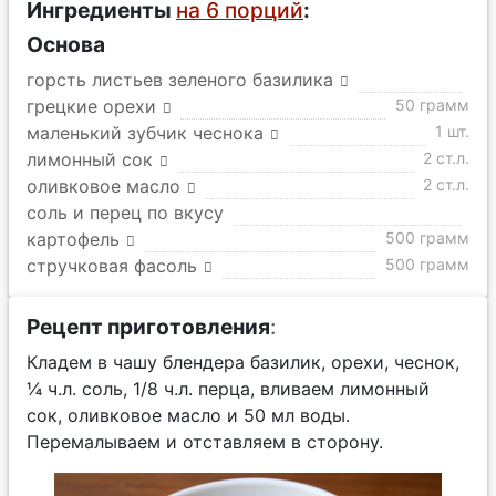
Ингредиенты
на 6 порций
:
Основа
горсть листьев зеленого базилика
грецкие орехи
50 грамм
маленький зубчик чеснока
1 шт.
лимонный сок
2 ст.л.
оливковое масло
2 ст.л.
соль и перец по вкусу
картофель
500 грамм
стручковая фасоль
500 грамм
Рецепт приготовления
:
Кладем в чашу блендера базилик, орехи, чеснок,
¼ ч.л. соль, 1/8 ч.л. перца, вливаем лимонный
сок, оливковое масло и 50 мл воды.
Перемалываем и отставляем в сторону.