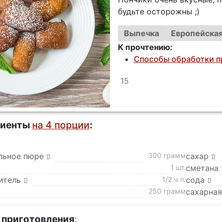
будьте осторожны ;)
Выпечка
Европейская
К прочтению:
Способы обработки п
15
диенты
на 4 порции
:
а
льное пюре
300 грамм
сахар
1 шт.
сметана
итель
1/2 ч.л.
сода
250 грамм
сахарная
 приготовления
: