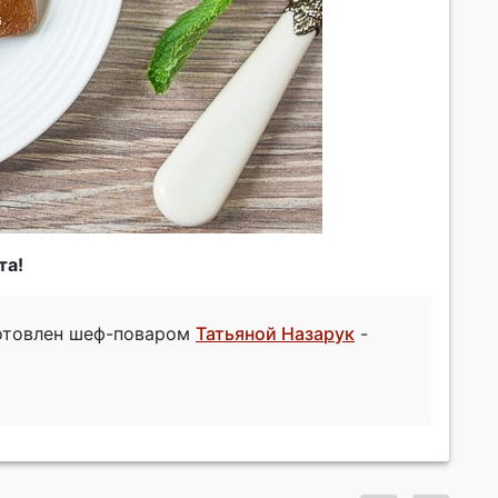
та!
готовлен шеф-поваром
Татьяной Назарук
-