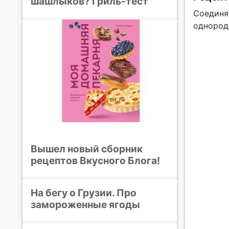
шашлыков? Гриль-тест
Соединяе
однород
Вышел новый сборник
рецептов Вкусного Блога!
На бегу о Грузии. Про
замороженные ягоды