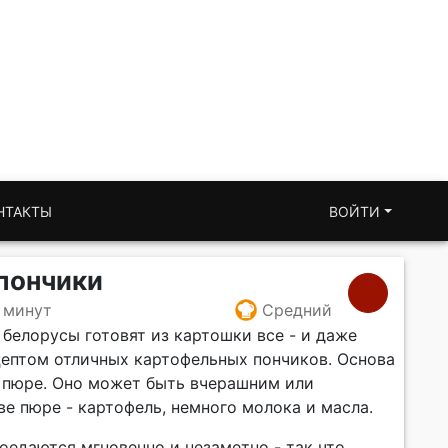
НТАКТЫ
ВОЙТИ
пончики
 минут
Средний
белорусы готовят из картошки все - и даже
цептом отличных картофельных пончиков. Основа
е пюре. Оно может быть вчерашним или
е пюре - картофель, немного молока и масла.
оедаются мгновенно и незаметно - так что