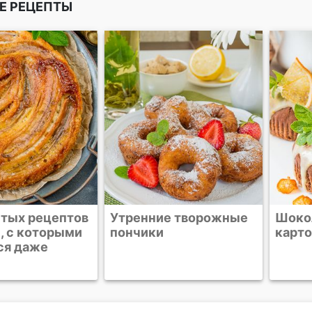
Е РЕЦЕПТЫ
е творожные
Шоколадно-
Ванил
картофельные кексы
соде