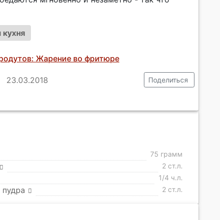
 кухня
родутов: Жарение во фритюре
23.03.2018
Поделиться
75 грамм
2 ст.л.
1/4 ч.л.
 пудра
2 ст.л.