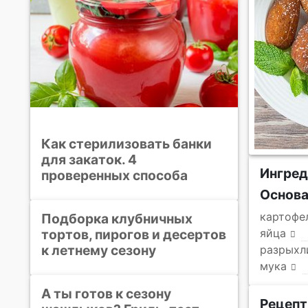
Как стерилизовать банки
для закаток. 4
Ингре
проверенных способа
Основ
картофе
Подборка клубничных
тортов, пирогов и десертов
яйца
к летнему сезону
разрыхл
мука
А ты готов к сезону
Рецепт