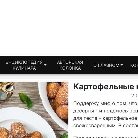
ЭНЦИКЛОПЕДИЯ
АВТОРСКАЯ
О ГЛАВНОМ
КО
КУЛИНАРА
КОЛОНКА
Картофельные 
20
Поддержу миф о том, что 
десерты - и поделюсь ре
для теста - картофельно
свежесваренным. В состав
Пончики очень вкусные, п