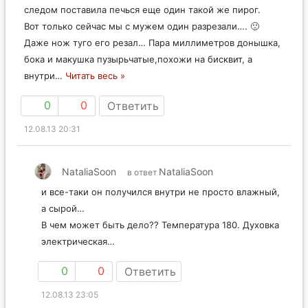
следом поставила печься еще один такой же пирог.
Вот только сейчас мы с мужем один разрезали…. 🙁
Даже нож туго его резал… Пара миллиметров донышка,
бока и макушка пузырьчатые,похожи на бисквит, а
внутри
…
Читать весь »
0
0
Ответить
12.08.13 20:31
NataliaSoon
NataliaSoon
в ответ
и все-таки он получился внутри не просто влажный,
а сырой…
В чем может быть дело?? Температура 180. Духовка
электрическая…
0
0
Ответить
12.08.13 23:05