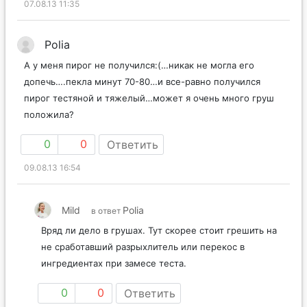
07.08.13 11:35
Polia
А у меня пирог не получился:(…никак не могла его
допечь….пекла минут 70-80…и все-равно получился
пирог тестяной и тяжелый…может я очень много груш
положила?
0
0
Ответить
09.08.13 16:54
Mild
Polia
в ответ
Вряд ли дело в грушах. Тут скорее стоит грешить на
не сработавший разрыхлитель или перекос в
ингредиентах при замесе теста.
0
0
Ответить