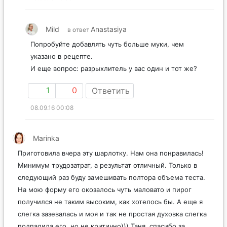
Mild
Anastasiya
в ответ
Попробуйте добавлять чуть больше муки, чем
указано в рецепте.
И еще вопрос: разрыхлитель у вас один и тот же?
1
0
Ответить
08.09.16 00:08
Marinka
Приготовила вчера эту шарлотку. Нам она понравилась!
Минимум трудозатрат, а результат отличный. Только в
следующий раз буду замешивать полтора объема теста.
На мою форму его окозалось чуть маловато и пирог
получился не таким высоким, как хотелось бы. А еще я
слегка зазевалась и моя и так не простая духовка слегка
подпалила его, но не критично))) Таня, спасибо за