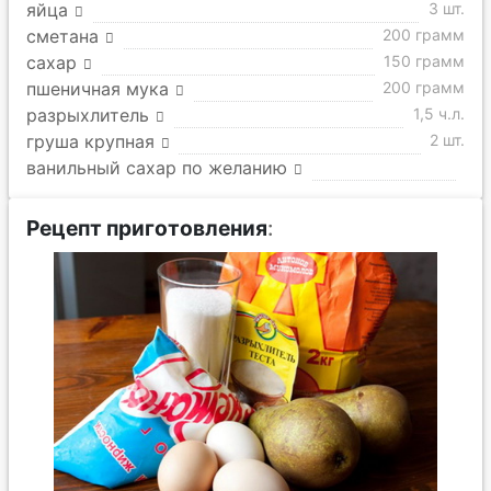
яйца
3 шт.
сметана
200 грамм
сахар
150 грамм
пшеничная мука
200 грамм
разрыхлитель
1,5 ч.л.
груша крупная
2 шт.
ванильный сахар по желанию
Рецепт приготовления
: