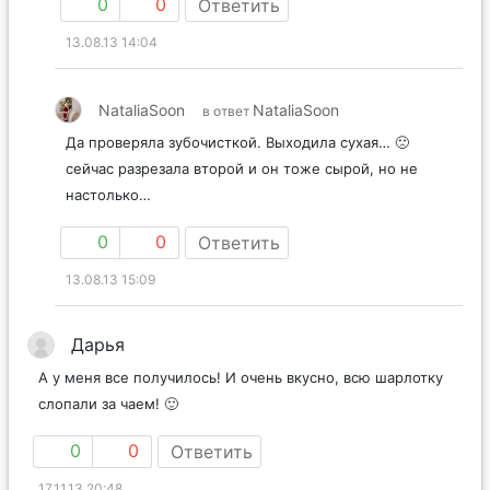
0
0
Ответить
13.08.13 14:04
NataliaSoon
NataliaSoon
в ответ
Да проверяла зубочисткой. Выходила сухая… 🙁
сейчас разрезала второй и он тоже сырой, но не
настолько…
0
0
Ответить
13.08.13 15:09
Дарья
А у меня все получилось! И очень вкусно, всю шарлотку
слопали за чаем! 🙂
0
0
Ответить
17.11.13 20:48