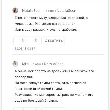
NataliaSoon
NataliaSoon
в ответ
Таня, я в тесто муку вмешивала не ложкой, а
миксером… Это могло сыграть роль?
Или модет разрыхлитель не сработал…
0
0
Ответить
13.08.13 08:37
Mild
NataliaSoon
в ответ
А он не мог просто не допечься? Вы спичкой его
проверяли?
На фото вокруг груши тесто, отсыревшее от
влажности этой самой груши.
Размешивание миксером сыграть не могло – это
ведь не белковый бисквит.