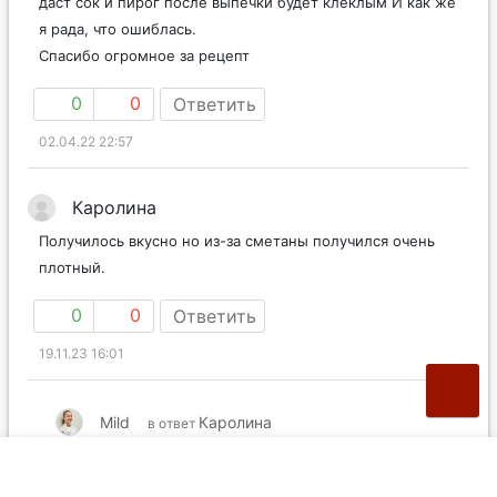
даст сок и пирог после выпечки будет клёклым И как же
я рада, что ошиблась.
Спасибо огромное за рецепт
0
0
Ответить
02.04.22 22:57
Каролина
Получилось вкусно но из-за сметаны получился очень
плотный.
0
0
Ответить
19.11.23 16:01
Mild
Каролина
в ответ
Плотной она вышла не из-за сметаны, а из-за того,
что недостаточно хорошо сработал разрыхлитель.