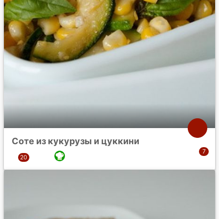
Соте из кукурузы и цуккини