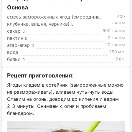
Основа
смесь замороженных ягод (смородина,
400
грамм
клубника, вишня, черника)
сахар
600 грамм
пектин
3 грамм
агар-агар
10 грамм
вода
150 мл.
белки
2 шт.
Рецепт приготовления
:
Ягоды кладем в сотейник (замороженные можно
не размораживать), вливаем чуть-чуть воды.
Ставим на огонь, доводим до кипения и варим
2-3 минуты. Снимаем с огня и пробиваем
блендером.