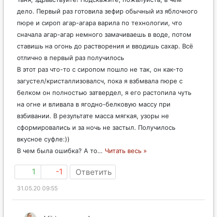
дело. Первый раз готовила зефир обычный из яблочного
пюре и сироп агар-агара варила по технологии, что
сначала агар-агар немного замачиваешь в воде, потом
ставишь на огонь до растворения и вводишь сахар. Всё
отлично в первый раз получилось
В этот раз что-то с сиропом пошло не так, он как-то
загустел/кристаллизовалсч, пока я взбмвала пюре с
белком он полностью затвердел, я его растопила чуть
на огне и вливала в ягодно-белковую массу при
взбивании. В результате масса мягкая, узоры не
сформировались и за ночь не застыл. Получилось
вкусное суфле:))
В чем была ошибка? А то
…
Читать весь »
1
-1
Ответить
31.05.20 09:55