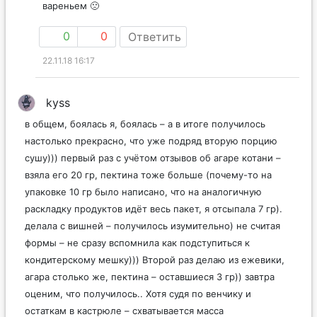
вареньем 🙁
0
0
Ответить
22.11.18 16:17
kyss
в общем, боялась я, боялась – а в итоге получилось
настолько прекрасно, что уже подряд вторую порцию
сушу))) первый раз с учётом отзывов об агаре котани –
взяла его 20 гр, пектина тоже больше (почему-то на
упаковке 10 гр было написано, что на аналогичную
раскладку продуктов идёт весь пакет, я отсыпала 7 гр).
делала с вишней – получилось изумительно) не считая
формы – не сразу вспомнила как подступиться к
кондитерскому мешку))) Второй раз делаю из ежевики,
агара столько же, пектина – оставшиеся 3 гр)) завтра
оценим, что получилось.. Хотя судя по венчику и
остаткам в кастрюле – схватывается масса