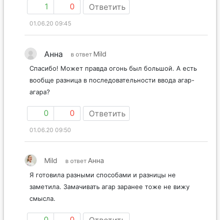
1
0
Ответить
01.06.20 09:45
Анна
Mild
в ответ
Спасибо! Может правда огонь был большой. А есть
вообще разница в последовательности ввода агар-
агара?
0
0
Ответить
01.06.20 09:50
Mild
Анна
в ответ
Я готовила разными способами и разницы не
заметила. Замачивать агар заранее тоже не вижу
смысла.
0
0