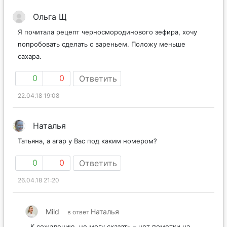
Ольга Щ
Я почитала рецепт черносмородинового зефира, хочу
попробовать сделать с вареньем. Положу меньше
сахара.
0
0
Ответить
22.04.18 19:08
Наталья
Татьяна, а агар у Вас под каким номером?
0
0
Ответить
26.04.18 21:20
Mild
Наталья
в ответ
К сожалению, не могу сказать – нет пометки на