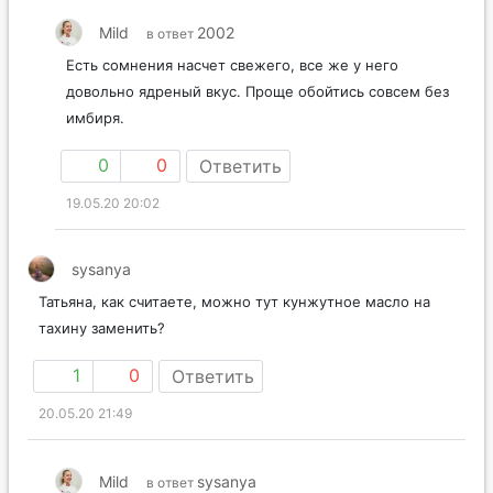
Mild
2002
в ответ
Есть сомнения насчет свежего, все же у него
довольно ядреный вкус. Проще обойтись совсем без
имбиря.
0
0
Ответить
19.05.20 20:02
sysanya
Татьяна, как считаете, можно тут кунжутное масло на
тахину заменить?
1
0
Ответить
20.05.20 21:49
Mild
sysanya
в ответ