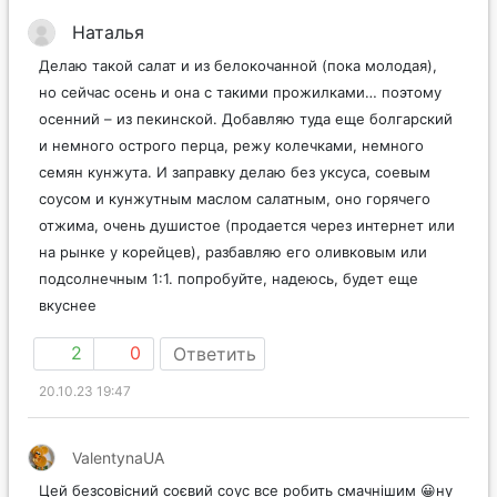
Наталья
Делаю такой салат и из белокочанной (пока молодая),
но сейчас осень и она с такими прожилками… поэтому
осенний – из пекинской. Добавляю туда еще болгарский
и немного острого перца, режу колечками, немного
семян кунжута. И заправку делаю без уксуса, соевым
соусом и кунжутным маслом салатным, оно горячего
отжима, очень душистое (продается через интернет или
на рынке у корейцев), разбавляю его оливковым или
подсолнечным 1:1. попробуйте, надеюсь, будет еще
вкуснее
2
0
Ответить
20.10.23 19:47
ValentynaUA
Цей безсовісний соєвий соус все робить смачнішим 😀ну