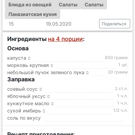
Блюда из овощей
Салаты
Салаты
Паназиатская кухня
15
19.05.2020
Поделиться
Ингредиенты
на 4 порции
:
Основа
капуста
600 грамм
морковь крупная
1 шт.
небольшой пучок зеленого лука
20 грамм
Заправка
соевый соус
2 ст.л.
яблочный уксус
1 ч.л.
кунжутное масло
1 ч.л.
сухой имбирь
1/2 ч.л.
соль по вкусу
Рецепт приготовления
: