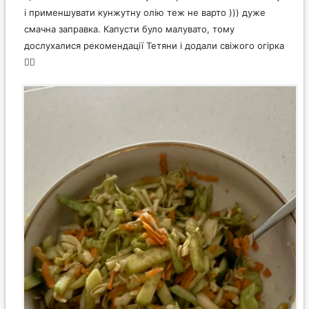
і применшувати кунжутну олію теж не варто ))) дуже
смачна заправка. Капусти було малувато, тому
дослухалися рекомендації Тетяни і додали свіжого огірка
👍🏼