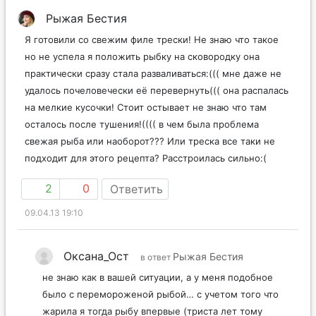
Рыжая Бестия
Я готовили со свежим филе трески! Не знаю что такое
но не успела я положить рыбку на сковородку она
практически сразу стала разваливаться:((( мне даже не
удалось почеловечески её перевернуть((( она распалась
на мелкие кусочки! Стоит остывает не знаю что там
осталось после тушения!(((( в чем была проблема
свежая рыба или наоборот??? Или треска все таки не
подходит для этого рецепта? Расстроилась сильно:(
2
0
Ответить
09.04.13 19:10
Оксана_Ост
Рыжая Бестия
в ответ
не знаю как в вашей ситуации, а у меня подобное
было с перемороженой рыбой… с учетом того что
жарила я тогда рыбу впервые (триста лет тому