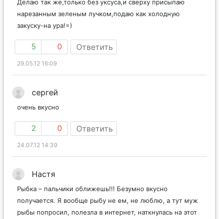
Делаю так же,только без уксуса,и сверху присыпаю
нарезанным зеленым лучком,подаю как холодную
закуску-на ура!=)
5
0
Ответить
29.05.12 16:09
сергей
очень вкусно
2
0
Ответить
24.07.12 14:39
Настя
Рыбка – пальчики оближешь!!! Безумно вкусно
получается. Я вообще рыбу не ем, не люблю, а тут муж
рыбы попросил, полезла в интернет, наткнулась на этот