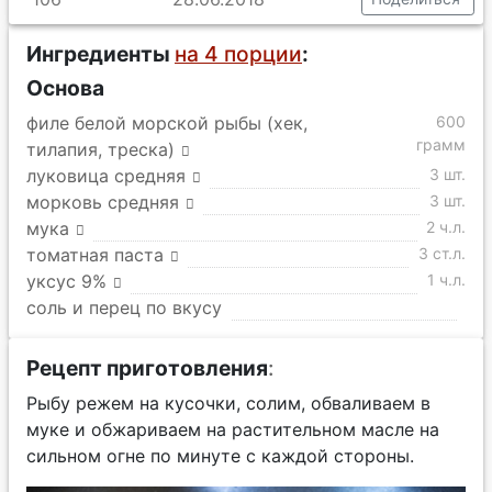
Ингредиенты
на 4 порции
:
Основа
филе белой морской рыбы (хек,
600
грамм
тилапия, треска)
луковица средняя
3 шт.
морковь средняя
3 шт.
мука
2 ч.л.
томатная паста
3 ст.л.
уксус 9%
1 ч.л.
соль и перец по вкусу
Рецепт приготовления
:
Рыбу режем на кусочки, солим, обваливаем в
муке и обжариваем на растительном масле на
сильном огне по минуте с каждой стороны.