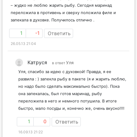
– жудко не люблю жарить рыбу. Сегодня маринад
переложила в противень и сверху положила филе и
запекала в духовке. Получилось отлично .
1
-1
Ответить
26.05.13 21:04
Катруся
Уля
в ответ
Уля, спасибо за идею с духовкой! Правда, я ее
развила : ) запекла рыбу в пакете (я и жарить люблю,
но надо было сделать максимально быстро). Пока
она запекалась, был готов маринад, рыбу
переложила в него и немного потушила. В итоге
быстро, мало посуды и, конечно же, очень вкусно!!!!
1
0
Ответить
16.09.13 21:22