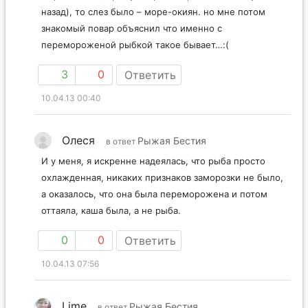
назад), то слез было – море-окиян. но мне потом
знакомый повар объяснил что именно с
перемороженой рыбкой такое бывает…:(
3
0
Ответить
10.04.13 00:40
Олеся
Рыжая Бестия
в ответ
И у меня, я искренне надеялась, что рыба просто
охлажденная, никаких признаков заморозки не было,
а оказалось, что она была переморожена и потом
оттаяла, каша была, а не рыба.
0
0
Ответить
10.04.13 07:56
Lime
Рыжая Бестия
в ответ