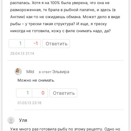
распалась. Хотя я на 100% была уверена, что она не
размороженная, тк брала в рыбной палатке, и здесь (в
Англии) как-то не ожидаешь обмана. Может дело в виде
рыбы – у трески такая структура? И еще, я треску
никогда не готовила, кожу с филе снимать надо, да?
1
-1
Ответить
29.04.13 21:14
Mild
Эльвира
в ответ
Можно не снимать.
1
0
Ответить
01.05.13 23:18
Уля
Уже много раз готовила рыбу по этому рецепту. Одно но