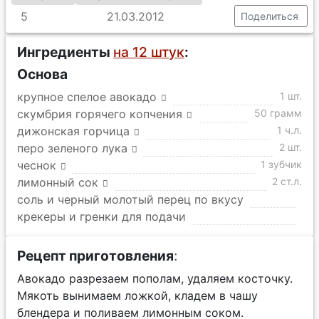
5
21.03.2012
Поделиться
Ингредиенты
на 12 штук
:
Основа
крупное спелое авокадо
1 шт.
скумбрия горячего копчения
50 грамм
дижонская горчица
1 ч.л.
перо зеленого лука
2 шт.
чеснок
1 зубчик
лимонный сок
2 ст.л.
соль и черный молотый перец по вкусу
крекеры и гренки для подачи
Рецепт приготовления
:
Авокадо разрезаем пополам, удаляем косточку.
Мякоть вынимаем ложкой, кладем в чашу
блендера и поливаем лимонным соком.