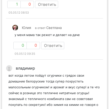
1
0
Ответить
05.05.12 08:53
Юлия
Светлана
в ответ
у меня мама так режет и делает на даче
0
0
Ответить
05.05.12 09:35
владимир
вот когда летом пойдут огурчики с грядок свои
домашние белоруские тогда супер похрустеть
малосольным огурчиком! и аромат и вкус супер! а те что
сейчас в рознице это тепличне нитратные огурцы!
знакомый с тепличного комбината сам не советовал
покупать по секретуих! ибо химия на химии не говоря о