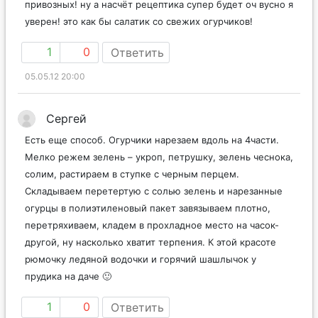
привозных! ну а насчёт рецептика супер будет оч вусно я
уверен! это как бы салатик со свежих огурчиков!
1
0
Ответить
05.05.12 20:00
Сергей
Есть еще способ. Огурчики нарезаем вдоль на 4части.
Мелко режем зелень – укроп, петрушку, зелень чеснока,
солим, растираем в ступке с черным перцем.
Складываем перетертую с солью зелень и нарезанные
огурцы в полиэтиленовый пакет завязываем плотно,
перетряхиваем, кладем в прохладное место на часок-
другой, ну насколько хватит терпения. К этой красоте
рюмочку ледяной водочки и горячий шашлычок у
прудика на даче 🙂
1
0
Ответить