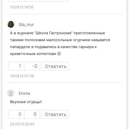
19.06.12 14:59
Gla_mur
А в журнале “Школа Гастронома” приготовленные
такими полосками малосольные огурчики называтся
папарделе и подавались в качестве гарнира к
креветочным котлеткам 😉
1
-2
Ответить
19.08.13 07:38
Emma
Вкусные огурцы!
0
0
Ответить
23.05.16 20:45