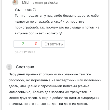
Mild
praleska
в ответ
Увы, никак 🙁
То, что продается у нас, либо безумно дорого, либо
является не спаржей, а какой-то, простите,
порнографией, т.к. пролежало на складе и потом на
витрине бог знает сколько 🙁
2
0
Ответить
04.05.12 10:44
Светлана
Пару дней пролежат огурчики посоленные тем же
способом, но порезанные на четвертинки или половинки
вдоль, или целые с отрезанными попками (самые
малюсенькие).Только для засолки им требуется не
менее двух часов. А еще я добавляю листья смородины
и вишни, но это только когда я на даче их делаю.