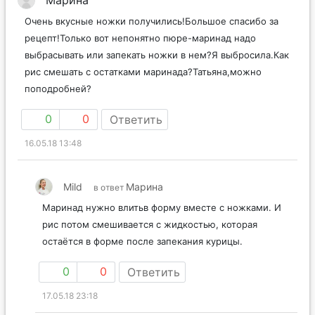
Марина
Очень вкусные ножки получились!Большое спасибо за
рецепт!Только вот непонятно пюре-маринад надо
выбрасывать или запекать ножки в нем?Я выбросила.Как
рис смешать с остатками маринада?Татьяна,можно
поподробней?
0
0
Ответить
16.05.18 13:48
Mild
Марина
в ответ
Маринад нужно влитьв форму вместе с ножками. И
рис потом смешивается с жидкостью, которая
остаётся в форме после запекания курицы.
0
0
Ответить
17.05.18 23:18