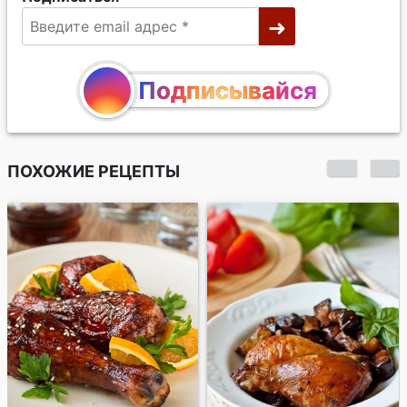
Подписывайся
ПОХОЖИЕ РЕЦЕПТЫ
Запеченные
куриные бедра в
апельсиновом
маринаде