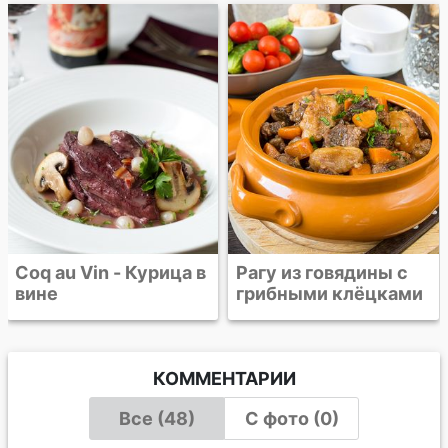
Говяжья грудинка в
густом томатном
соусе
Рагу из говядины с
грибными клёцками
КОММЕНТАРИИ
Все (48)
С фото (0)