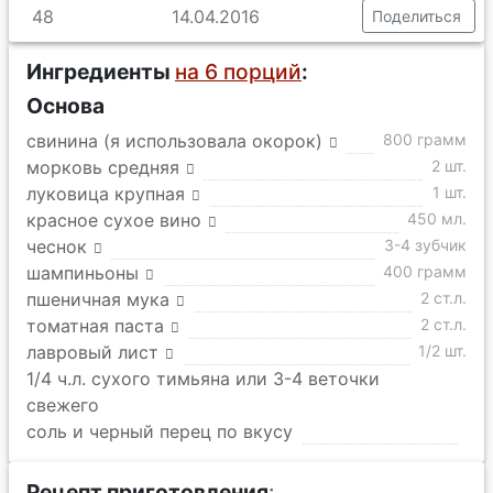
48
14.04.2016
Поделиться
Ингредиенты
на 6 порций
:
Основа
свинина (я использовала окорок)
800 грамм
морковь средняя
2 шт.
луковица крупная
1 шт.
красное сухое вино
450 мл.
чеснок
3-4 зубчик
шампиньоны
400 грамм
пшеничная мука
2 ст.л.
томатная паста
2 ст.л.
лавровый лист
1/2 шт.
1/4 ч.л. сухого тимьяна или 3-4 веточки
свежего
соль и черный перец по вкусу
Рецепт приготовления
: