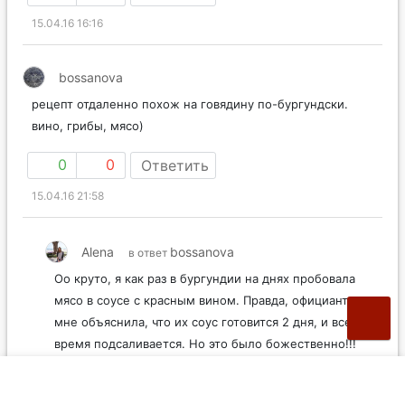
15.04.16 16:16
bossanova
рецепт отдаленно похож на говядину по-бургундски.
вино, грибы, мясо)
0
0
Ответить
15.04.16 21:58
Alena
bossanova
в ответ
Оо круто, я как раз в бургундии на днях пробовала
мясо в соусе с красным вином. Правда, официант
мне объяснила, что их соус готовится 2 дня, и все
время подсаливается. Но это было божественно!!!
0
0
Ответить