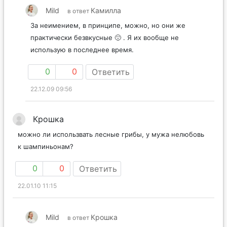
Mild
Камилла
в ответ
За неимением, в принципе, можно, но они же
практически безвкусные 🙁 . Я их вообще не
использую в последнее время.
0
0
Ответить
22.12.09 09:56
Крошка
можно ли использвать лесные грибы, у мужа нелюбовь
к шампиньонам?
0
0
Ответить
22.01.10 11:15
Mild
Крошка
в ответ