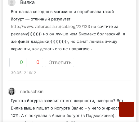
Вилка
Вот нашла сегодня в магазине и опробовала такой
йогурт — отличный результат
http://www.valiorussia.ru/catalog/72/123
не сочтите за
рекламу))))))))) но он лучше чем Биомакс болгарский, я
же фанат дзадзыки)))))))))))), но фанат ленивый–ищу
варианты, как делать его не напрягаясь
0
0
Ответить
30.05.12 16:12
naduschkin
Густота йогурта зависит от его жирности, наверно? Вот
Вилка выше пишет о йогурте Валио – у него жирность
10%. А я покупала в Ашане йогурт (в Подмосковье),
марка Auchan, жирностью 3,4%, он мне через упаковку
показался достаточно густым:))) но дома поняла, что
все-таки жидковат:( Йогурт должен быть таким, чтоб