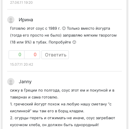
27.06.11 19:20
Ирина
Готовлю этот соус с 1989 г. 🙂 Только вместо йогурта
(тогда его просто не было) заправляю мягким творогом
(18 или 9%) в тубах. Попробуйте 🙂
0
0
Ответить
15.07.11 20:42
Janny
сижу в Греции по полгода, соус этот ем и покупной и в
тавернах и сама готовлю.
1. греческий йогурт похож на любую нашу сметану “с
кислинкой” мы там его в борщ кладем.
2. огурцы-тереть и отжимать-не иначе, соус загребают
кусочком хлеба, он должен быть однородный!