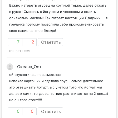
Важно натереть огурец на крупной терке, далее отжать
в руках! Смешать с йогуртом и чесноком и полить
оливковым маслом! Так готовят настоящий Дзадзики…..я
гречанка поэтому позволила себе прокомментировать
свое национальное блюдо!
7
-2
Ответить
01.06.11 17:39
Оксана_Ост
ой вкуснятина… невозможная!
напекла картошки и сделала соус… самое длительное
это отвешивать йогурт, а с учетом того что йогурт мы
делаем сами, то удовольствие растягивается на 2 дня…:(
но он того стоит!!!!
0
0
Ответить