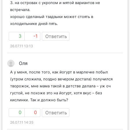
3. на островах с укропом и мятой вариантов не
встречала.
хорошо сделаный тзадзыки может стоять в
холодильнике дней пять.
3
-1
Ответить
26.07.11 13:13
Оля
А у меня, после того, как йогурт в марлечке побыл
(утром сложила, поздно вечером достала) получился
творожок, мне мама такой в детстве делала – уж оч
густой, не похоже это на йогурт, хотя вкус – без
кислинки. Так и должно быть?
0
0
Ответить
26.07.11 14:35