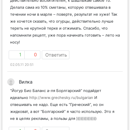
действительно восхитителен, к шашлыкам самое то.
Делала сама из 10% сметаны, которую отвешивала в
течении ночи в марле – поверте, результат не хуже! Так
же хочется сказать, что огурцы, действительно лучше
тереть не крупной терке и отжимать. Спасибо, что
напомнили рецепт, уже пора начинать готовить – лето на
носу!
1
0
Ответить
02.05.11 20:51
Вилка
“Йогур Био Баланс а-ля Борлгарский” подайдет
идеально
http://www.grechesky.ru/bulgarian
И
отвешивать не надо. Еще есть “Греческий”, но он
жидковат, а вот “Болгарский” я часто использую. Это я
не в целях рекламы, а пользы для ))))))))))))))