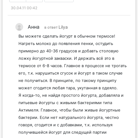
30.04.11 00:42
Анна
Lilya
в ответ
Вы можете сделать йогурт в обычном термосе!
Нагреть молоко до появления пенки, остудить
примерно до 40-36 градусов и добавть столовую
ложку йогуртной закваски. И держать всё это в
термосе от 6-8 часов. Главное в процессе не трогать
его, т.к. нарушиться сгусок и йогурт в таком случае
не получиться. В принципе, по такому принципу
может сгодится любая тара, укутанная в одеяло.
Я когда-то, не найдя простого йогурта, добавляла и
питьевые йогурты с живыми бактериями типа
Актимеля. Главное, чтобы были живые йогуртные
бактерии. Если нет натурального йогурта, честно
говоря, сгодится и с добавками, т.к. используя
получившейся йогурт для следущей партии