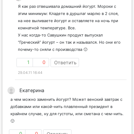
Я как раз отвешивала домашний йогурт. Мороки с
этим минимум: Кладете в дуршлаг марлю в 2 слоя,
на нее выливаете йогурт и оставляете на ночь при
комнатной температуре. Все.
У нас когда-то Савушкин продукт выпускал
“Греческий” йогурт – он так и назывался. Но они его
почему-то сняли с производства 🙁
1
0
Ответить
29.04.11 16:44
Екатерина
а чем можно заменить йогурт? Может венский завтрак с
добавками или какой-нить плавленный президент в
крайнем случае, ну для густоты, или сметана с чем-нить.
🙂
0
0
Ответить