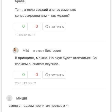
брала.
Таня, а если свежий ананас заменить
консервировнаным – так можно?
0
0
Ответить
10.05.12 16:05
Mild
Виктория
в ответ
В принципе, можно. Но вкус будет отличаться. Со
свежим ананасом вкуснее.
0
0
Ответить
20.05.12 03:52
миша
вместо подаем прочитал поедаем -)