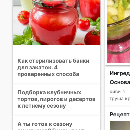
Как стерилизовать банки
для закаток. 4
Ингред
проверенных способа
Основ
киви
Подборка клубничных
тортов, пирогов и десертов
груша к
к летнему сезону
Рецепт
А ты готов к сезону