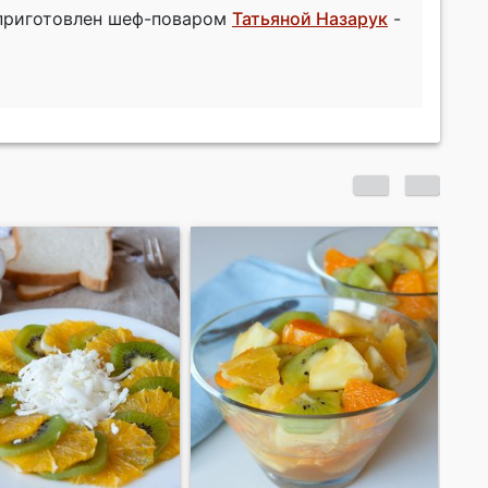
 приготовлен шеф-поваром
Татьяной Назарук
-
Фруктовый салат с
Фр
клубникой в ананасе
ды