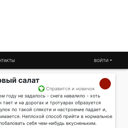
НТАКТЫ
ВОЙТИ
овый салат
т
Справится и новичок
м году не задалось - снега навалило - хоть
 тает и на дорогах и тротуарах образуется
улок по такой слякоти и настроение падает и,
нимается. Неплохой способ прийти в нормальное
побаловать себя чем-нибудь вкусненьким.