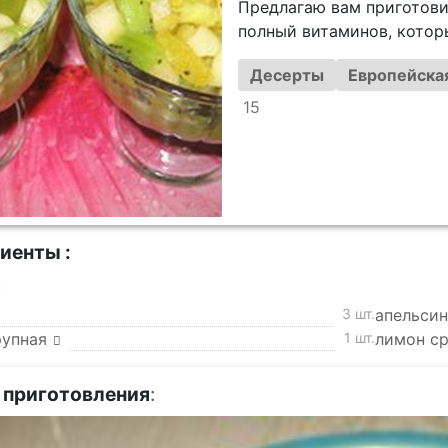
Предлагаю вам приготови
полный витаминов, которы
Десерты
Европейская
15
иенты :
а
3 шт.
апельсин
рупная
1 шт.
лимон с
 приготовления
: