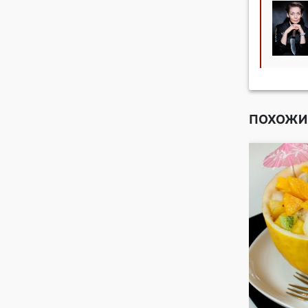
ПОХОЖИ
лубники,
ельсина