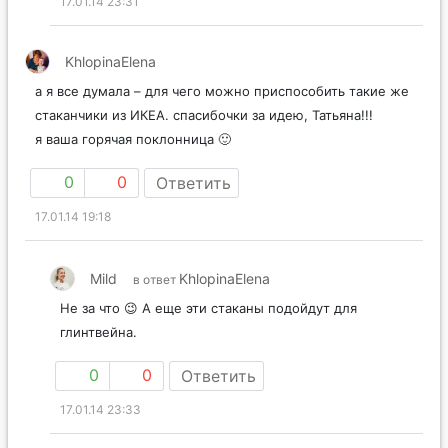
17.01.14 23:31
KhlopinaElena
а я все думала – для чего можно приспособить такие же
стаканчики из ИКЕА. спасибочки за идею, Татьяна!!!
я ваша горячая поклонница 🙂
0
0
Ответить
17.01.14 19:18
Mild
KhlopinaElena
в ответ
Не за что 😉 А еще эти стаканы подойдут для
глинтвейна.
0
0
Ответить
17.01.14 23:33