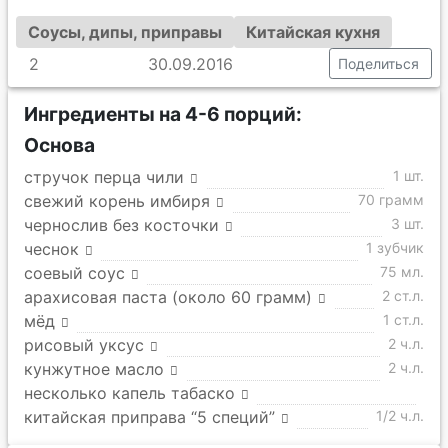
Соусы, дипы, приправы
Китайская кухня
2
30.09.2016
Поделиться
Ингредиенты на 4-6 порций:
Основа
стручок перца чили
1 шт.
свежий корень имбиря
70 грамм
чернослив без косточки
3 шт.
чеснок
1 зубчик
соевый соус
75 мл.
арахисовая паста (около 60 грамм)
2 ст.л.
мёд
1 ст.л.
рисовый уксус
2 ч.л.
кунжутное масло
2 ч.л.
несколько капель табаско
китайская приправа “5 специй”
1/2 ч.л.