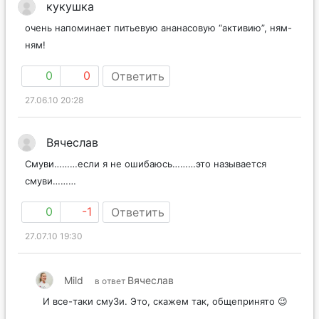
кукушка
очень напоминает питьевую ананасовую “активию”, ням-
ням!
0
0
Ответить
27.06.10 20:28
Вячеслав
Смуви………если я не ошибаюсь………это называется
смуви………
0
-1
Ответить
27.07.10 19:30
Mild
Вячеслав
в ответ
И все-таки смуЗи. Это, скажем так, общепринято 😉