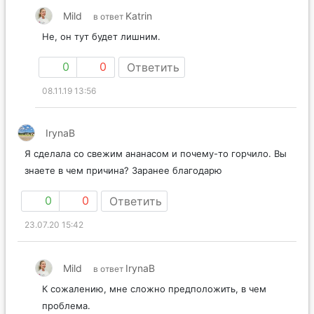
Mild
Katrin
в ответ
Не, он тут будет лишним.
0
0
Ответить
08.11.19 13:56
IrynaB
Я сделала со свежим ананасом и почему-то горчило. Вы
знаете в чем причина? Заранее благодарю
0
0
Ответить
23.07.20 15:42
Mild
IrynaB
в ответ
К сожалению, мне сложно предположить, в чем
проблема.