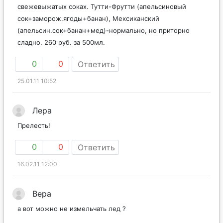
свежевыжатых соках. Тутти-Фрутти (апельсиновый
сок+заморож.ягоды+банан), Мексиканский
(апельсин.сок+банан+мед)-нормально, но приторно
сладно. 260 руб. за 500мл.
0
0
Ответить
25.01.11 10:52
Лера
Прелесть!
0
0
Ответить
16.02.11 12:00
Вера
а вот можно не измельчать лед ?