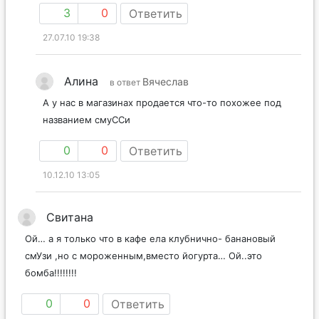
3
0
Ответить
27.07.10 19:38
Алина
Вячеслав
в ответ
А у нас в магазинах продается что-то похожее под
названием смуССи
0
0
Ответить
10.12.10 13:05
Свитана
Ой… а я только что в кафе ела клубнично- банановый
смУзи ,но с мороженным,вместо йогурта… Ой..это
бомба!!!!!!!!
0
0
Ответить