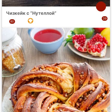
Чизкейк с “Нутеллой”