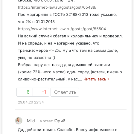
сноска, что с 01.01.2018 – 2%.
https://internet-law.ru/gosts/gost/65438/
Про маргарины в ГОСТе 32188-2013 тоже указано,
что 2% с 01.01.2018
https://www.internet-law.ru/gosts/gost/55504
На всякий случай сбегал к холодильнику и проверил.
И на спреде, и на маргарине указано, что
трансизомеров <=2%. Ну а что там на самом деле,
увы, не известно ((
Выбрал пару лет назад для домашней выпечки
(кроме 72%-ного масла) один спред (кстати, именно
сливочно-растительный, у нас,
…
Читать весь »
6
-1
Ответить
29.04.20 22:34
Mild
Юрий
в ответ