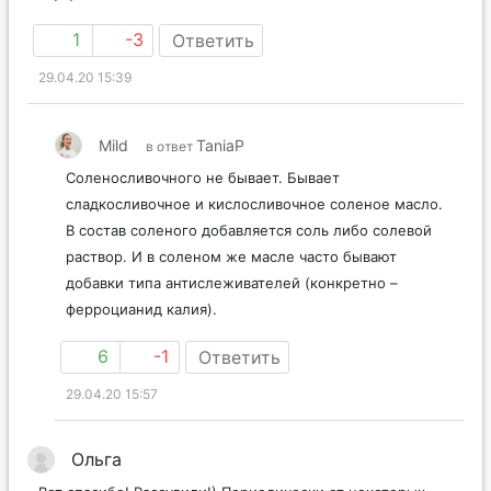
вкусу)?
1
-3
Ответить
29.04.20 15:39
Mild
TaniaP
в ответ
Соленосливочного не бывает. Бывает
сладкосливочное и кислосливочное соленое масло.
В состав соленого добавляется соль либо солевой
раствор. И в соленом же масле часто бывают
добавки типа антислеживателей (конкретно –
ферроцианид калия).
6
-1
Ответить
29.04.20 15:57
Ольга