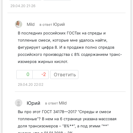
2
-3
Ответить
29.04.20 21:26
Mild
Юрий
в ответ
В последних российских ГОСТах на спреды и
топленые смеси, которые мне удалось найти,
фигурирует цифра 8. И в продаже полно спредов
российского производства с 8% содержанием транс-
изомеров жирных кислот.
0
-2
Ответить
29.04.20 22:02
Юрий
Mild
в ответ
Вы про этот ГОСТ 34178—2017 “Спреды и смеси
топленые”? В нем на 6 странице указана массовая
доля трансизомеров – “8%**”, а под этими “**”