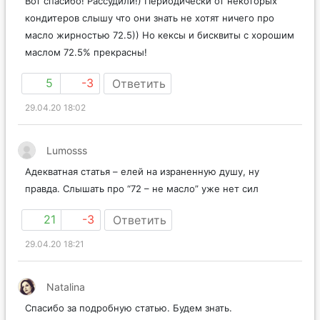
Вот спасибо! Рассудили!) Периодически от некоторых
кондитеров слышу что они знать не хотят ничего про
масло жирностью 72.5)) Но кексы и бисквиты с хорошим
маслом 72.5% прекрасны!
5
-3
Ответить
29.04.20 18:02
Lumosss
Адекватная статья – елей на израненную душу, ну
правда. Слышать про “72 – не масло” уже нет сил
21
-3
Ответить
29.04.20 18:21
Natalina