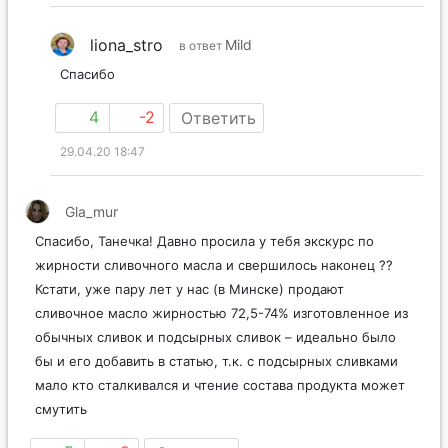
29.04.20 14:46
liona_stro
Mild
в ответ
Спасибо
4
-2
Ответить
29.04.20 18:47
Gla_mur
Спасибо, Танечка! Давно просила у тебя экскурс по
жирности сливочного масла и свершилось наконец ??
Кстати, уже пару лет у нас (в Минске) продают
сливочное масло жирностью 72,5-74% изготовленное из
обычных сливок и подсырных сливок – идеально было
бы и его добавить в статью, т.к. с подсырных сливками
мало кто сталкивался и чтение состава продукта может
смутить