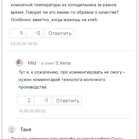
жирности, но разных производителей, доходит до
комнатной температуры из холодильника за разное
время. Говорит ли это каким-то образом о качестве?
Особенно заметно, когда мажешь на хлеб.
5
-2
Ответить
02.05.20 16:35
Mild
S.Xenia
в ответ
Тут я, к сожалению, про комментировать не смогу –
нужен комментарий технолога молочного
производства.
2
-1
Ответить
10.05.20 00:50
Таня