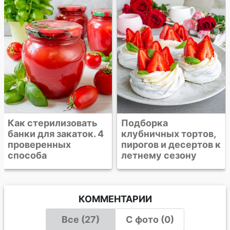
Подборка
Подборка рецептов
клубничных тортов,
к посту. Постные
пирогов и десертов к
горячие блюда,
летнему сезону
супы, салаты и
десерты
КОММЕНТАРИИ