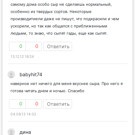
и вкус явно не в польщу последних. Печаль вообще. А
самому дома особо сыр не сделаешь нормальный,
особенно из твердых сортов. Некоторые
производитиели даже не пишут, что подкрасили и чем
ускорили, но так как общался с приближенными
людьми, то знаю, что сыпят гады, еще как сыпят.
0
0
Ответить
13.12.12 18:24
babyhit74
наверное нет ничего для меня вкуснее сыра. Про него я
готова читать днем и ночью. Спасибо
0
0
Ответить
04.09.13 14:32