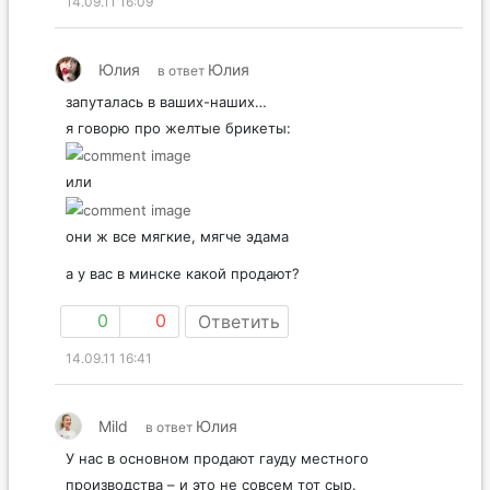
14.09.11 16:09
Юлия
Юлия
в ответ
запуталась в ваших-наших…
я говорю про желтые брикеты:
или
они ж все мягкие, мягче эдама
а у вас в минске какой продают?
0
0
Ответить
14.09.11 16:41
Mild
Юлия
в ответ
У нас в основном продают гауду местного