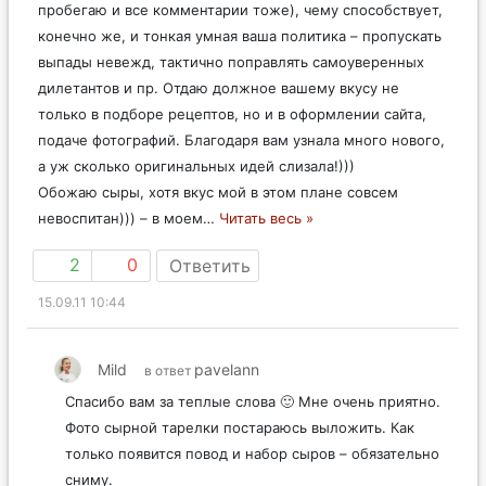
Атмосфера на сайте такая душевная, дружеская (всегда
пробегаю и все комментарии тоже), чему способствует,
конечно же, и тонкая умная ваша политика – пропускать
выпады невежд, тактично поправлять самоуверенных
дилетантов и пр. Отдаю должное вашему вкусу не
только в подборе рецептов, но и в оформлении сайта,
подаче фотографий. Благодаря вам узнала много нового,
а уж сколько оригинальных идей слизала!)))
Обожаю сыры, хотя вкус мой в этом плане совсем
невоспитан))) – в моем
…
Читать весь »
2
0
Ответить
15.09.11 10:44
Mild
pavelann
в ответ
Спасибо вам за теплые слова 🙂 Мне очень приятно.
Фото сырной тарелки постараюсь выложить. Как
только появится повод и набор сыров – обязательно