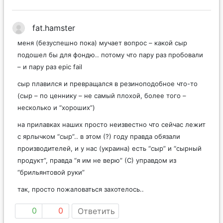
fat.hamster
меня (безуспешно пока) мучает вопрос – какой сыр
подошел бы для фондю.. потому что пару раз пробовали
– и пару раз epic fail
сыр плавился и превращался в резиноподобное что-то
(сыр – по ценнику – не самый плохой, более того –
несколько и “хороших”)
на прилавках наших просто неизвестно что сейчас лежит
с ярлычком “сыр”.. в этом (?) году правда обязали
производителей, и у нас (украина) есть “сыр” и “сырный
продукт”, правда “я им не верю” (С) управдом из
“брильянтовой руки”
так, просто пожаловаться захотелось..
0
0
Ответить