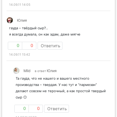
3
0
Ответить
14.09.11 14:05
Юлия
гауда – твёрдый сыр?..
я всегда думала, он как эдам, даже мягче
0
0
Ответить
14.09.11 15:42
Mild
Юлия
в ответ
Та гауда, что не нашего и вашего местного
производства – твердая. У нас тут и “пармезан”
делают совсем не терочный, а как простой твердый
сыр 🙁
0
0
Ответить