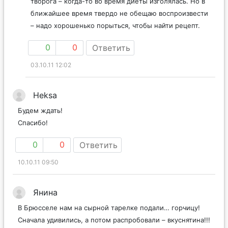
творога – когда-то во время диеты изголялась. Но в
ближайшее время твердо не обещаю воспроизвести
– надо хорошенько порыться, чтобы найти рецепт.
0
0
Ответить
03.10.11 12:02
Heksa
Будем ждать!
Спасибо!
0
0
Ответить
10.10.11 09:50
Янина
В Брюсселе нам на сырной тарелке подали… горчицу!