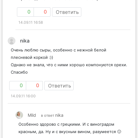
производства – и это не совсем тот сыр.
0
0
Ответить
14.09.11 16:58
nika
Очень люблю сыры, особенно с нежной белой
плесневой коркой :))
Однако не знала, что с ними хорошо компонуются орехи.
Спасибо
0
0
Ответить
14.09.11 16:00
Mild
nika
в ответ
Особенно здорово с грецкими. И с виноградом
красным, да. Ну и с вкусным вином, разумеется 🙂