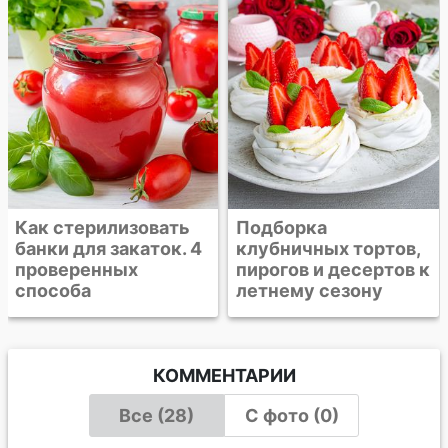
Подборка
Подборка рецептов
клубничных тортов,
к посту. Постные
пирогов и десертов к
горячие блюда,
летнему сезону
супы, салаты и
десерты
КОММЕНТАРИИ
Все (28)
С фото (0)