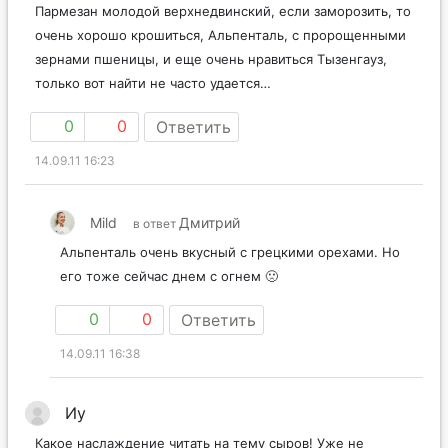
то наши сыры пропали, а были такие вкусные – тот же
Пармезан молодой верхнедвинский, если заморозить, то
очень хорошо крошиться, Альпенталь, с пророщенными
зернами пшеницы, и еще очень нравиться Тызенгауз,
только вот найти не часто удается…
0
0
Ответить
14.09.11 16:23
Mild
Дмитрий
в ответ
Альпенталь очень вкусный с грецкими орехами. Но
его тоже сейчас днем с огнем 🙁
0
0
Ответить
14.09.11 16:38
Иу