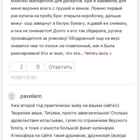
конечно маскарпоне для десертов. Бри и камамбер для
меня вкуснее всего с грушей и вином. Помню первый
раз купила на пробу Бри: открыла коробочку, дальше
вижу- сыр завернут в белую бумагу, я давай ее снимать,
а она не снимается! Долго я его так обдирала, ругала
производителя за упаковку! Ободранный сыр на вкус
оказался чем то похож на плавленный, как я была
разочарована! Кто ж знал, что эта
…
Читать весь »
2
0
Ответить
14.09.11 21:43
pavelann
Уже второй год практически живу на вашем сайте)))
Творение ваше, Татьяна, просто замечательное! Столько
удовольствия испытываю, гуляя по страничкам Вкусного
блога, я тоже с юности большой фанат кулинарии.