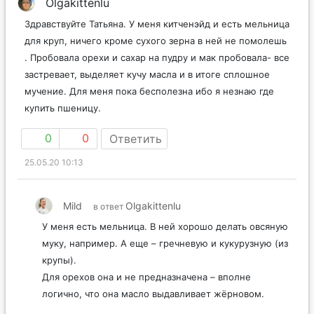
Olgakittenlu
Здравствуйте Татьяна. У меня китченэйд и есть мельница
для круп, ничего кроме сухого зерна в ней не помолешь
. Пробовала орехи и сахар на пудру и мак пробовала- все
застревает, выделяет кучу масла и в итоге сплошное
мучение. Для меня пока бесполезна ибо я незнаю где
купить пшеницу.
0
0
Ответить
25.05.20 10:13
Mild
Olgakittenlu
в ответ
У меня есть мельница. В ней хорошо делать овсяную
муку, например. А еще – гречневую и кукурузную (из
крупы).
Для орехов она и не предназначена – вполне
логично, что она масло выдавливает жёрновом.