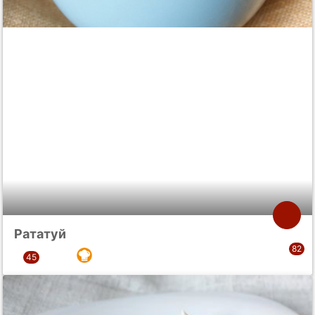
Рататуй