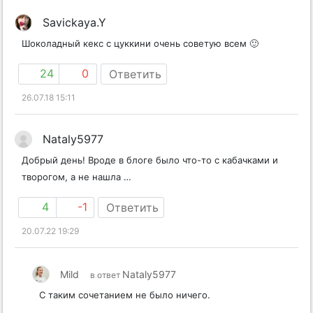
Savickaya.Y
Шоколадный кекс с цуккини очень советую всем 🙂
24
0
Ответить
26.07.18 15:11
Nataly5977
Добрый день! Вроде в блоге было что-то с кабачками и
творогом, а не нашла …
4
-1
Ответить
20.07.22 19:29
Mild
Nataly5977
в ответ
С таким сочетанием не было ничего.