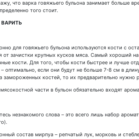
ажу, что варка говяжьего бульона занимает больше вр
пределенно того стоит.
О ВАРИТЬ
нно для говяжьего бульона используются кости с оста
я от зачистки крупных кусков мяса. Самый хороший на
ные кости. Для того, чтобы кости быстрее и лучше отд
 – оптимально, если они будут не больше 7-8 см в длину
из замороженных костей, то их предварительно нужно 
мясокостной части в бульон обязательно входят арома
тесь незнакомого слова – это всего лишь набор арома
о).
нный состав мирпуа – репчатый лук, морковь и стеблев