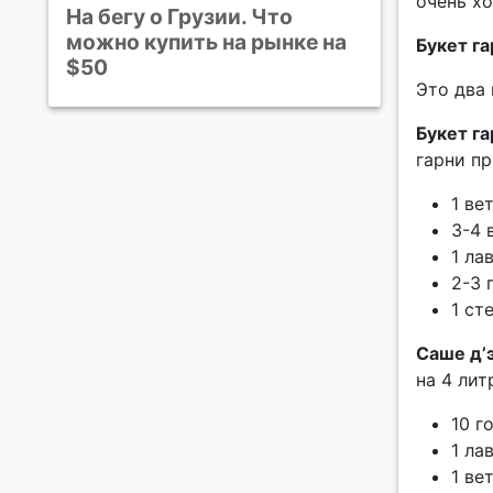
очень х
На бегу о Грузии. Что
можно купить на рынке на
Букет га
$50
Это два 
Букет га
гарни пр
1 ве
3-4 
1 ла
2-3 
1 ст
Саше д’
на 4 лит
10 г
1 ла
1 ве