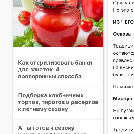
Сразу ск
Но это о
ИЗ ЧЕГ
Основа
Традицио
остаютс
позвоноч
Как стерилизовать банки
на куски
для закаток. 4
бульон 
проверенных способа
Помимо 
Подборка клубничных
Мирпуа
тортов, пирогов и десертов
к летнему сезону
Не пугай
говяжьег
А ты готов к сезону
Традицио