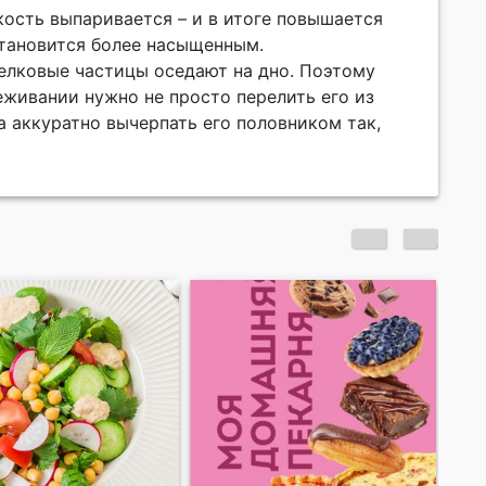
ость выпаривается – и в итоге повышается
становится более насыщенным.
белковые частицы оседают на дно. Поэтому
еживании нужно не просто перелить его из
а аккуратно вычерпать его половником так,
На бегу о Грузии. Про
замороженные ягоды