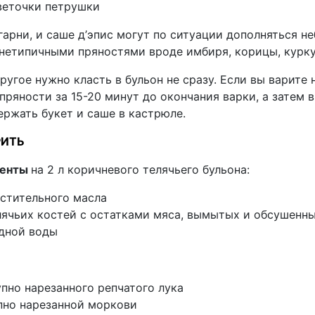
веточки петрушки
гарни, и саше д’эпис могут по ситуации дополняться 
 нетипичными пряностями вроде имбиря, корицы, курку
другое нужно класть в бульон не сразу. Если вы варите
пряности за 15-20 минут до окончания варки, а затем
ержать букет и саше в кастрюле.
РИТЬ
иенты
на 2 л коричневого телячьего бульона:
астительного масла
елячьих костей с остатками мяса, вымытых и обсушенн
одной воды
упно нарезанного репчатого лука
упно нарезанной моркови