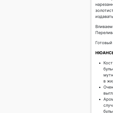
нарезан
золотис
издават
Вливаем
Перелива
Готовый
НЮАНС
Кост
буль
мутн
в жи
Очен
выгл
Аром
случ
буль