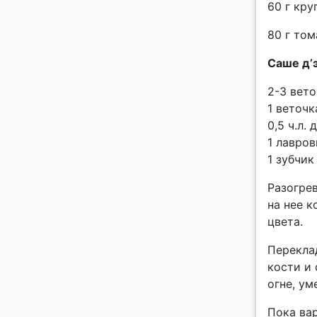
60 г кру
80 г то
Саше д’
2-3 вет
1 веточ
0,5 ч.л.
1 лавро
1 зубчик
Разогре
на нее к
цвета.
Перекла
кости и
огне, у
Пока вар