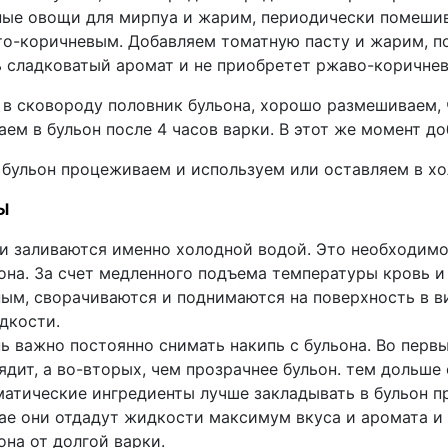
ные овощи для мирпуа и жарим, периодически помешивая
то-коричневым. Добавляем томатную пасту и жарим, по
ь сладковатый аромат и не приобретет ржаво-коричнев
 в сковороду половник бульона, хорошо размешиваем, 
ем в бульон после 4 часов варки. В этот же момент до
 бульон процеживаем и используем или оставляем в хо
Ы
и заливаются именно холодной водой. Это необходимо 
она. За счет медленного подъема температуры кровь и
ым, сворачиваются и поднимаются на поверхность в ви
дкости.
ь важно постоянно снимать накипь с бульона. Во перв
ядит, а во-вторых, чем прозрачнее бульон. тем дольше 
атические ингредиенты лучше закладывать в бульон пр
ае они отдадут жидкости максимум вкуса и аромата и 
она от долгой варки.