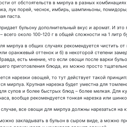
ости от обстоятельств в мирпуа в разных комбинациях
ка, лук порей, чеснок, имбирь, шампиньоны, помидоры
ая паста.
ридает бульону дополнительный вкус и аромат. И это 
– всего около 100-120 г в общей сложности на 1 литр б
я мирпуа в общих случаях рекомендуется чистить от к
или оранжевый оттенок и б) в некоторой степени заме
Правда, есть мнение, что если овощи после варки буль
шего приготовления блюда, их можно просто тщательн
ется нарезки овощей, то тут действует такой принцип
ся мирпуа. Крупная нарезка будет уместна для томлен
 для супов и более быстрых блюд – более мелкая. Для 
часа, вообще рекомендуется тонкая нарезка или шинко
 случае, все овощи для мирпуа должны нарезаться на 
можно закладывать в бульон в сыром виде, а можно пр