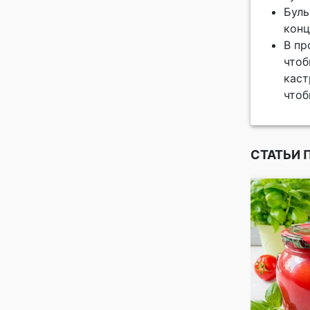
Буль
конц
В пр
чтоб
каст
чтоб
СТАТЬИ 
конов идеального
лыка