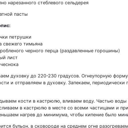
пно нарезанного стеблевого сельдерея
матной пасты
эпис:
очки петрушки
ка свежего тимьяна
 дробленого черного перца (раздавленные горошины)
вый лист
 чеснока
ваем духовку до 220-230 градусов. Огнеупорную форм
ости и отправляем в духовку. Запекаем, периодически
дываем кости в кастрюлю, вливаем воду. Частью воды 
 сливаем в кастрюлю в месте со всеми частицами и пр
меньшаем нагрев до минимума, чтобы кипение было мин
ится бульон, в сковороде на среднем огне разогреваем