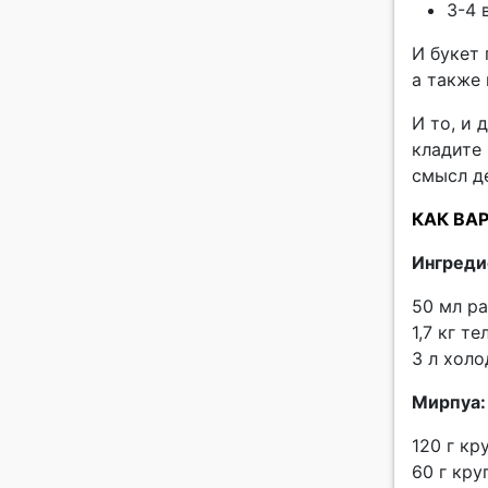
3-4 
И букет 
а также
И то, и 
кладите 
смысл д
КАК ВА
Ингред
50 мл р
1,7 кг т
3 л хол
Мирпуа:
120 г кр
60 г кр