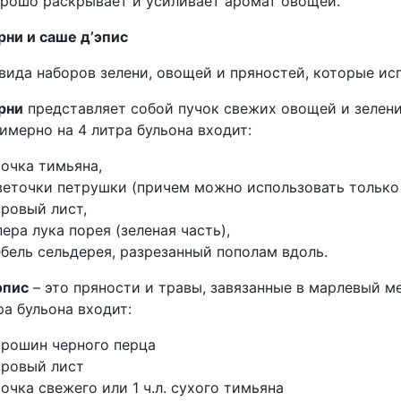
орошо раскрывает и усиливает аромат овощей.
рни и саше д’эпис
вида наборов зелени, овощей и пряностей, которые ис
рни
представляет собой пучок свежих овощей и зелени,
имерно на 4 литра бульона входит:
точка тимьяна,
веточки петрушки (причем можно использовать только с
вровый лист,
пера лука порея (зеленая часть),
ебель сельдерея, разрезанный пополам вдоль.
эпис
– это пряности и травы, завязанные в марлевый м
ра бульона входит:
орошин черного перца
вровый лист
точка свежего или 1 ч.л. сухого тимьяна