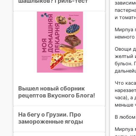
шашлыков? Гриль-тест
зависим
пастерна
и томатн
Мирпуа п
немного 
Овощи дл
желтый 
бульон. 
дальней
Что каса
Вышел новый сборник
нарезает
рецептов Вкусного Блога!
часа), а
меньше 
На бегу о Грузии. Про
В любом
замороженные ягоды
Мирпуа 