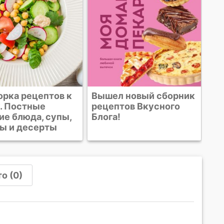
л новый сборник
тов Вкусного
!
о (0)