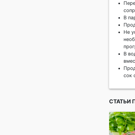
Пере
сопр
В па
Прод
Не у
необ
прог
В во
вмес
Прод
сок 
СТАТЬИ 
идеального