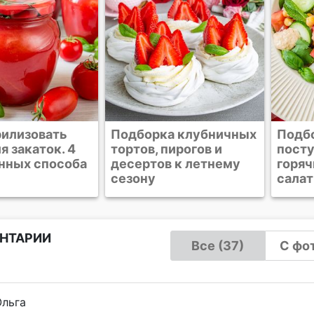
а клубничных
Подборка рецептов к
Выше
пирогов и
посту. Постные
рецеп
в к летнему
горячие блюда, супы,
Блога
салаты и десерты
НТАРИИ
Все (37)
С фот
Ольга