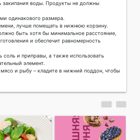
ь закипания воды. Продукты не должны
ами одинакового размера.
емени, лучше помещать в нижнюю корзину.
олжно быть хотя бы минимальное расстояние,
иготовления и обеспечит равномерность
ть соль и приправы, а также использовать
ательный элемент.
мясо и рыбу – кладите в нижний поддон, чтобы
На бегу о Грузии. Про
На 
замороженные ягоды
мо
ры