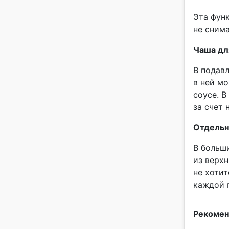
Эта фун
не снима
Чаша дл
В подав
в ней мо
соусе. В
за счет 
Отдельн
В больш
из верхн
не хотит
каждой 
Рекомен