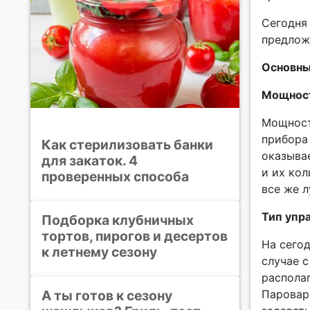
Сегодня
предлож
Основны
Мощнос
Мощност
прибора
Как стерилизовать банки
оказыва
для закаток. 4
и их кол
проверенных способа
все же 
Тип упр
Подборка клубничных
тортов, пирогов и десертов
На сего
к летнему сезону
случае 
располаг
А ты готов к сезону
Паровар