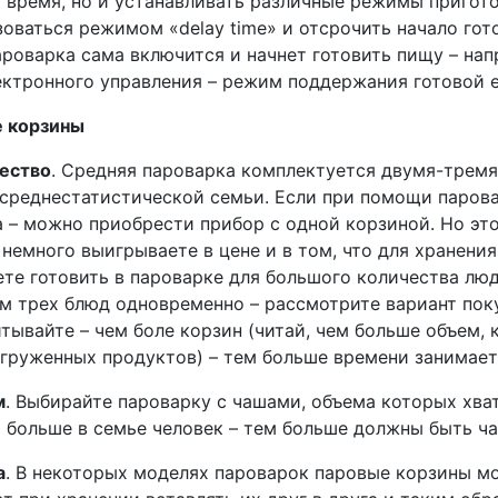
ь время, но и устанавливать различные режимы пригот
оваться режимом «delay time» и отсрочить начало гото
ароварка сама включится и начнет готовить пищу – нап
ектронного управления – режим поддержания готовой е
 корзины
ество
. Средняя пароварка комплектуется двумя-тремя
 среднестатистической семьи. Если при помощи парова
 – можно приобрести прибор с одной корзиной. Но это,
немного выигрываете в цене и в том, что для хранени
ете готовить в пароварке для большого количества люд
ем трех блюд одновременно – рассмотрите вариант пок
тывайте – чем боле корзин (читай, чем больше объем,
агруженных продуктов) – тем больше времени занимает
м
. Выбирайте пароварку с чашами, объема которых хва
м больше в семье человек – тем больше должны быть ч
а
. В некоторых моделях пароварок паровые корзины мо