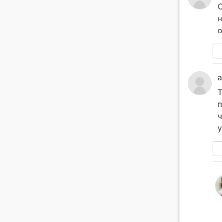
С
н
о
a
Т
п
ч