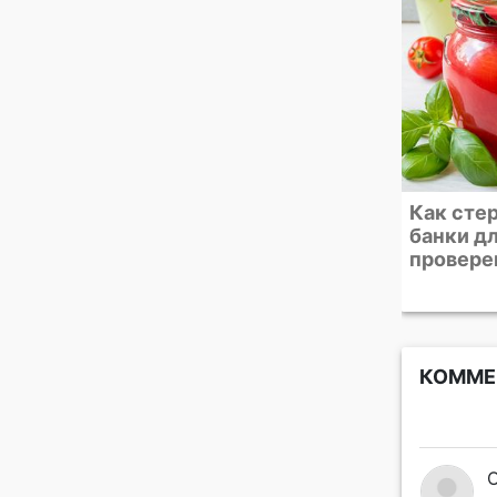
Как стерилизовать
Подборк
банки для закаток. 4
тортов, 
проверенных способа
десерто
сезону
КОММЕ