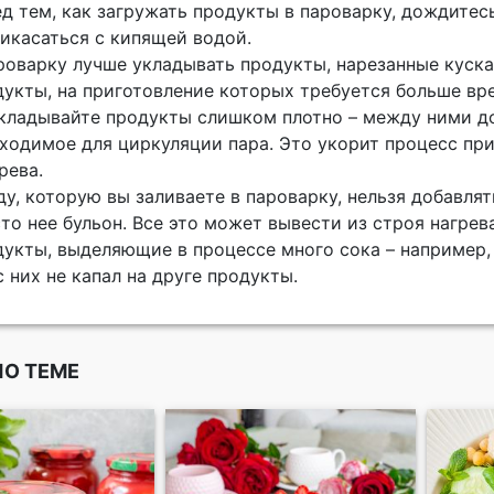
д тем, как загружать продукты в пароварку, дождитес
икасаться с кипящей водой.
роварку лучше укладывать продукты, нарезанные куск
укты, на приготовление которых требуется больше вр
кладывайте продукты слишком плотно – между ними д
ходимое для циркуляции пара. Это укорит процесс пр
рева.
ду, которую вы заливаете в пароварку, нельзя добавля
то нее бульон. Все это может вывести из строя нагрев
укты, выделяющие в процессе много сока – например, 
с них не капал на друге продукты.
ПО ТЕМЕ