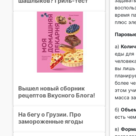
шашлыков? Гриль-тест
задават
воспольз
время п
плюс эл
Паровые
а)
Колич
еды для
человека
вы лишь 
планиру
более ч
Вышел новый сборник
этом учи
рецептов Вкусного Блога!
масса з
б)
Объе
На бегу о Грузии. Про
есть че
замороженные ягоды
в)
Форм