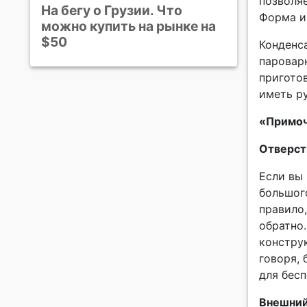
позволяе
На бегу о Грузии. Что
Форма и
можно купить на рынке на
$50
Конденс
пароварк
приготов
иметь ру
«Примо
Отверст
Если вы
большого
правило,
обратно
конструк
говоря,
для бес
Внешний