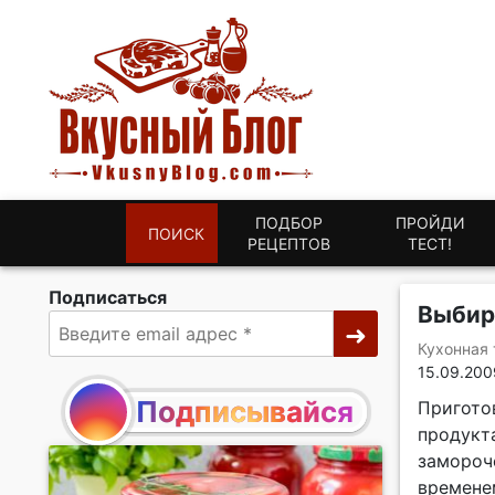
ПОДБОР
ПРОЙДИ
ПОИСК
РЕЦЕПТОВ
ТЕСТ!
Подписаться
Выбир
Кухонная 
15.09.200
Подписывайся
Приготов
продукт
замороч
времене