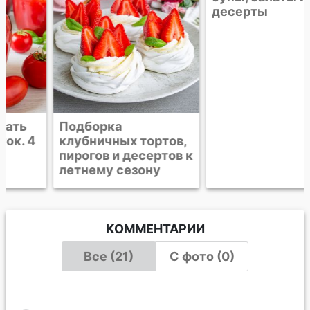
Подборка
Подборка рецептов
клубничных тортов,
к посту. Постные
пирогов и десертов к
горячие блюда,
летнему сезону
супы, салаты и
десерты
КОММЕНТАРИИ
Все (21)
С фото (0)