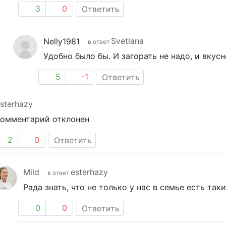
3
0
Ответить
Svetlana
Nelly1981
в ответ
Удобно было бы. И загорать не надо, и вкусн
5
-1
Ответить
sterhazy
Комментарий отклонен
2
0
Ответить
Mild
esterhazy
в ответ
Рада знать, что не только у нас в семье есть так
0
0
Ответить