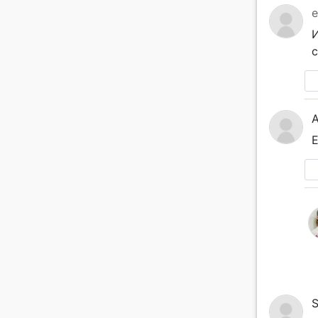
e
И
с
Е
S