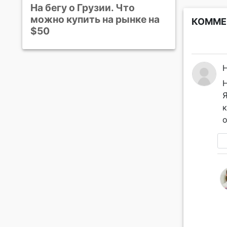
На бегу о Грузии. Что
можно купить на рынке на
КОММЕ
$50
H
Н
к
о