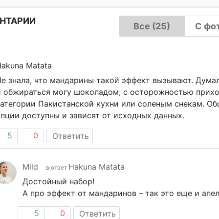
НТАРИИ
Все (25)
С фот
akuna Matata
е знала, что мандарины такой эффект вызывают. Думал
Я обжираться могу шоколадом; с осторожностью прихо
атегории Пакистанской кухни или соленым снекам. Общ
пции доступны и зависят от исходных данных.
5
0
Ответить
Mild
Hakuna Matata
в ответ
Достойный набор!
А про эффект от мандаринов – так это еще и апе
5
0
Ответить