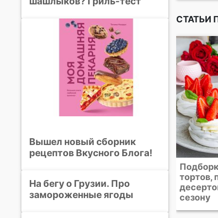
шашлыков? Гриль-тест
СТАТЬИ 
идеального
Вышел новый сборник
рецептов Вкусного Блога!
Как стерилизовать
Подборк
банки для закаток. 4
тортов, 
На бегу о Грузии. Про
проверенных способа
десерто
замороженные ягоды
сезону