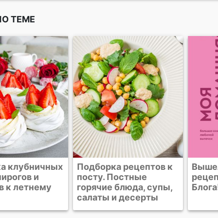
ПО ТЕМЕ
а клубничных
Подборка рецептов к
Выше
пирогов и
посту. Постные
рецеп
в к летнему
горячие блюда, супы,
Блога
салаты и десерты