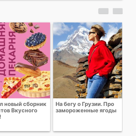
На 
мо
ры
л новый сборник
На бегу о Грузии. Про
тов Вкусного
замороженные ягоды
!