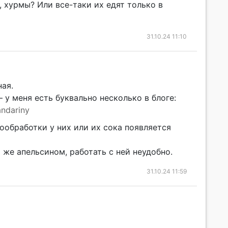
 хурмы? Или все-таки их едят только в
31.10.24 11:10
ая.
 у меня есть буквально несколько в блоге:
ndariny
ообработки у них или их сока появляется
же апельсином, работать с ней неудобно.
31.10.24 11:59