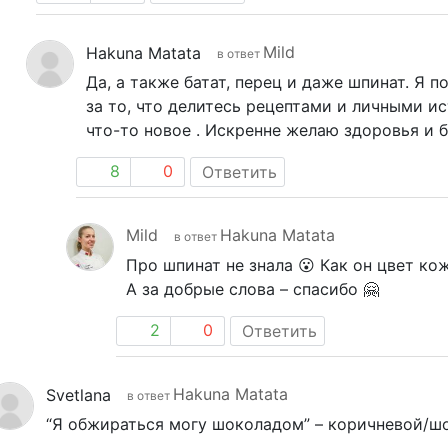
Mild
Hakuna Matata
в ответ
Да, а также батат, перец и даже шпинат. Я 
за то, что делитесь рецептами и личными и
что-то новое . Искренне желаю здоровья и 
8
0
Ответить
Mild
Hakuna Matata
в ответ
Про шпинат не знала 😮 Как он цвет ко
А за добрые слова – спасибо 🤗
2
0
Ответить
Hakuna Matata
Svetlana
в ответ
“Я обжираться могу шоколадом” – коричневой/шо