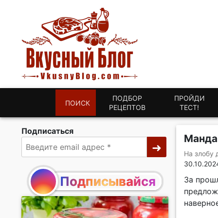
ПОДБОР
ПРОЙДИ
ПОИСК
РЕЦЕПТОВ
ТЕСТ!
Подписаться
Манда
На злобу 
30.10.202
Подписывайся
За прош
предложи
наверное