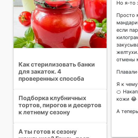
Но я-то 
Просто 
мандари
если па
килогра
закусыв
желтухи.
отмены 
Как стерилизовать банки
для закаток. 4
Плавали
проверенных способа
Я к чему
🍊 Нака
Подборка клубничных
кожи 😂
тортов, пирогов и десертов
А тепер
к летнему сезону
А ты готов к сезону