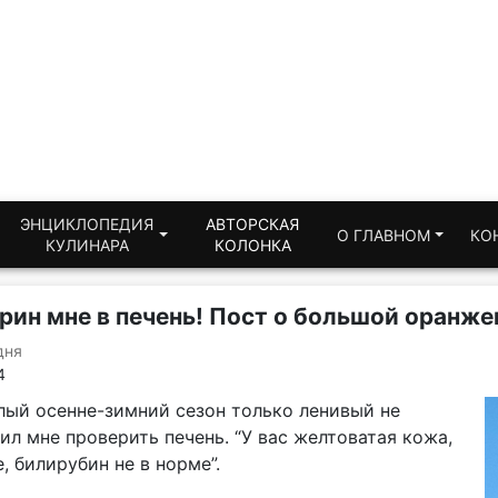
ЭНЦИКЛОПЕДИЯ
АВТОРСКАЯ
О ГЛАВНОМ
КО
КУЛИНАРА
КОЛОНКА
рин мне в печень! Пост о большой оранж
дня
4
лый осенне-зимний сезон только ленивый не
л мне проверить печень. “У вас желтоватая кожа,
, билирубин не в норме”.