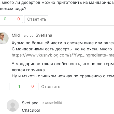
 много ли десертов можно приготовить из мандаринов,
свежем виде?
0
0
Ответить
Mild
Svetlana
в ответ
Хурма по большей части в свежем виде или вялен
С мандаринами есть десерты, но не очень много –
https://www.vkusnyblog.com/s/?fwp_ingredients=ma
У мандаринов такая особенность, что после терм
легкая горчинка.
Ну и мякоть слишком нежная по сравнению с тем 
1
0
Ответить
Mild
Svetlana
в ответ
Спасибо!