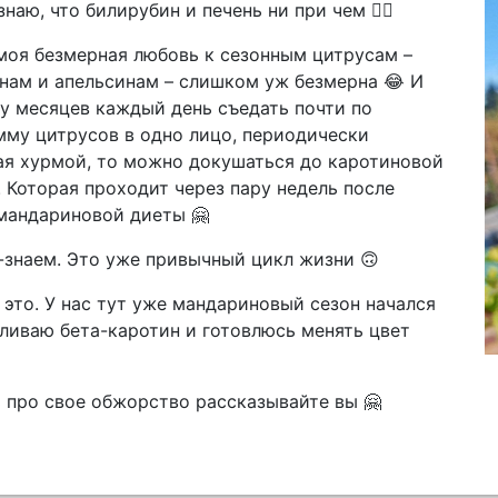
знаю, что билирубин и печень ни при чем 🤷‍♀️
моя безмерная любовь к сезонным цитрусам –
нам и апельсинам – слишком уж безмерна 😂 И
ру месяцев каждый день съедать почти по
мму цитрусов в одно лицо, периодически
ая хурмой, то можно докушаться до каротиновой
 Которая проходит через пару недель после
мандариновой диеты 🤗
-знаем. Это уже привычный цикл жизни 🙃
 это. У нас тут уже мандариновый сезон начался
пливаю бета-каротин и готовлюсь менять цвет
ь про свое обжорство рассказывайте вы 🤗