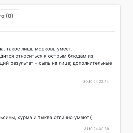
о (0)
а, такое лишь морковь умеет.
дится относиться к острым блюдам из
ий результат – сыпь на лице; дополнительные
30.10.24 23:44
льсины, хурма и тыква отлично умеют))
31.10.24 00:38