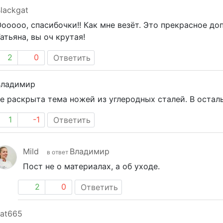
lackgat
ооооо, спасибочки!! Как мне везёт. Это прекрасное д
атьяна, вы оч крутая!
2
0
Ответить
Владимир
е раскрыта тема ножей из углеродных сталей. В остал
1
-1
Ответить
Mild
Владимир
в ответ
Пост не о материалах, а об уходе.
2
0
Ответить
at665