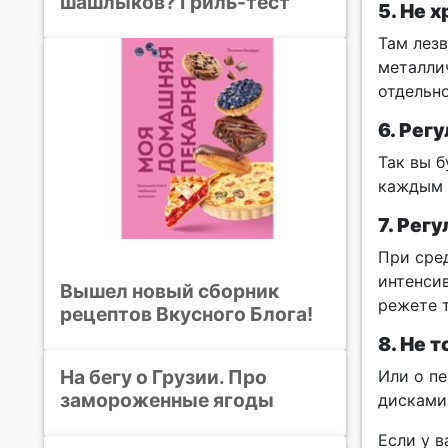
шашлыков? Гриль-тест
5. Не 
Там лез
металли
отдельно
6. Рег
Так вы 
каждым 
7. Рег
При сре
интенсив
Вышел новый сборник
режете 
рецептов Вкусного Блога!
8. Не 
На бегу о Грузии. Про
Или о п
замороженные ягоды
дисками
Если у в