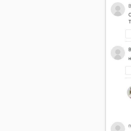
B
О
Т
н
n