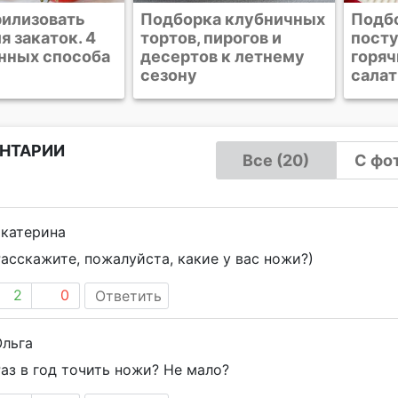
а клубничных
Подборка рецептов к
Выше
пирогов и
посту. Постные
рецеп
в к летнему
горячие блюда, супы,
Блога
салаты и десерты
НТАРИИ
Все (20)
С фот
Екатерина
асскажите, пожалуйста, какие у вас ножи?)
2
0
Ответить
Ольга
аз в год точить ножи? Не мало?