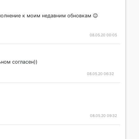
ополнение к моим недавним обновкам 😉
08.05.20 00:05
ьном согласен))
08.05.20 06:32
08.05.20 09:32