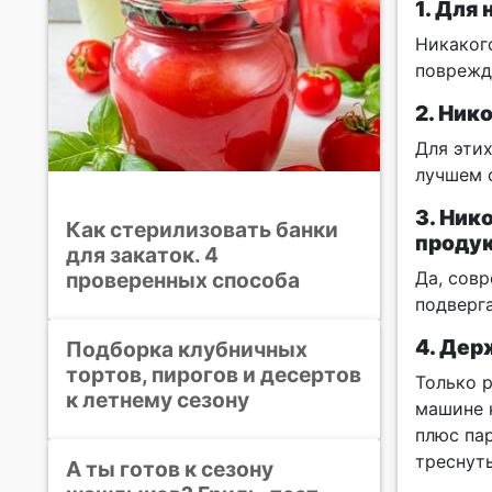
1. Для
Никакого
поврежд
2. Ник
Для эти
лучшем с
3. Ник
Как стерилизовать банки
продук
для закаток. 4
проверенных способа
Да, сов
подверг
4. Дер
Подборка клубничных
тортов, пирогов и десертов
Только 
к летнему сезону
машине 
плюс пар
треснуть
А ты готов к сезону