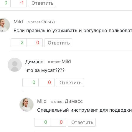
0
-1
Ответить
Mild
Ольга
в ответ
Если правильно ухаживать и регулярно пользоват
2
0
Ответить
Mild
Димасс
в ответ
что за мусат????
0
0
Ответить
Mild
Димасс
в ответ
Специальный инструмент для подводки
0
0
Ответить