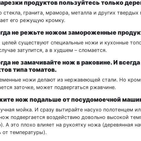
 нарезки продуктов пользуйтесь только дер
 стекла, гранита, мрамора, металла и других твердых 
ает его режущую кромку.
огда не режьте ножом замороженные продукт
х целей существуют специальные ножи и кухонные топ
лучае затупится, а в худшем – сломается.
огда не замачивайте нож в раковине. И всегд
тов типа томатов.
ременные ножи делают из нержавеющей стали. Но кром
ается заточке, может подвергаться ржавчине.
жите нож подальше от посудомоечной маши
ручная мойка. И сразу вытирайте насухо полотенцем и
нож подвергается воздействию довольно высокой темп
). А это плохо влияет на рукоятку ножа (деревянная н
 от температуры).