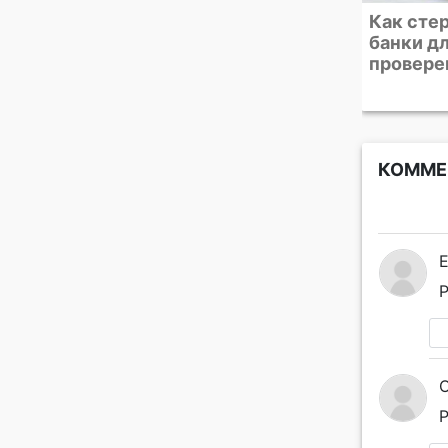
Как стерилизовать
Подборк
банки для закаток. 4
тортов, 
проверенных способа
десерто
сезону
КОММЕ
Р
Р