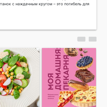
станок с наждачным кругом – это погибель для
На бегу о Грузии. Про
На 
замороженные ягоды
мо
ры