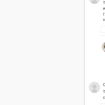
Т
и
(
х
O
Т
с