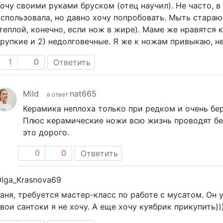
очу своими руками бруском (отец научил). Не часто, в 
спользовала, но давно хочу попробовать. Мыть стараю
теплой, конечно, если нож в жире). Маме же нравятся 
рупкие и 2) недолговечные. Я же к ножам привыкаю, н
1
0
Ответить
Mild
nat665
в ответ
Керамика неплоха только при редком и очень бе
Плюс керамические ножи всю жизнь проводят без 
это дорого.
0
0
Ответить
lga_Krasnova69
аня, требуется мастер-класс по работе с мусатом. Он у
вои сантоки я не хочу. А еще хочу куябрик прикупить))