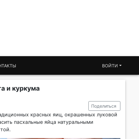
НТАКТЫ
ВОЙТИ
та и куркума
Поделиться
радиционных красных яиц, окрашенных луковой
расить пасхальные яйца натуральными
той.