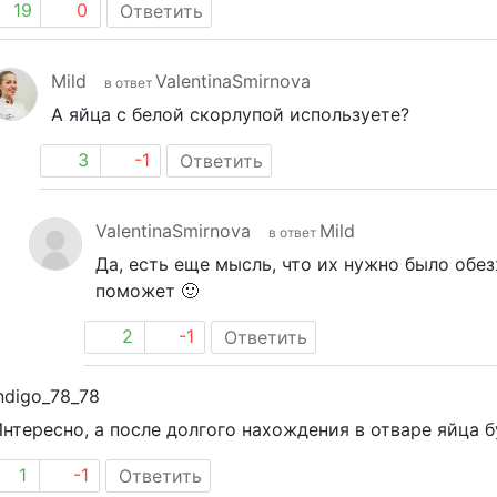
19
0
Ответить
Mild
ValentinaSmirnova
в ответ
А яйца с белой скорлупой используете?
3
-1
Ответить
ValentinaSmirnova
Mild
в ответ
Да, есть еще мысль, что их нужно было обе
поможет 🙂
2
-1
Ответить
ndigo_78_78
нтересно, а после долгого нахождения в отваре яйца 
1
-1
Ответить