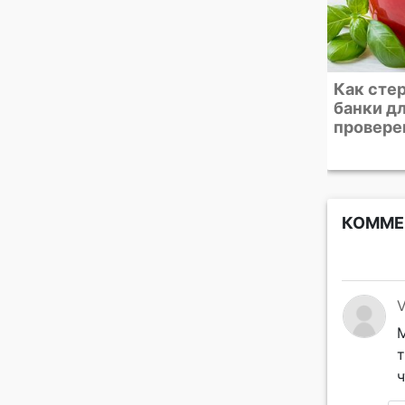
Как стерилизовать
Подборк
банки для закаток. 4
тортов, 
проверенных способа
десерто
сезону
КОММЕ
V
М
т
ч