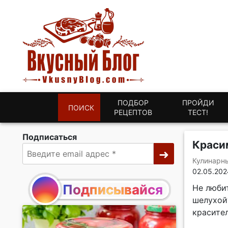
ПОДБОР
ПРОЙДИ
ПОИСК
РЕЦЕПТОВ
ТЕСТ!
Подписаться
Красим
Кулинарн
02.05.202
Подписывайся
Не люби
шелухой?
красите