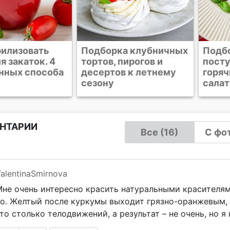
а клубничных
Подборка рецептов к
Выше
пирогов и
посту. Постные
рецеп
в к летнему
горячие блюда, супы,
Блога
салаты и десерты
НТАРИИ
Все (16)
С фот
alentinaSmirnova
не очень интересно красить натуральными красителям
о. Желтый после куркумы выходит грязно-оранжевым, 
то столько телодвижений, а результат – не очень, но я