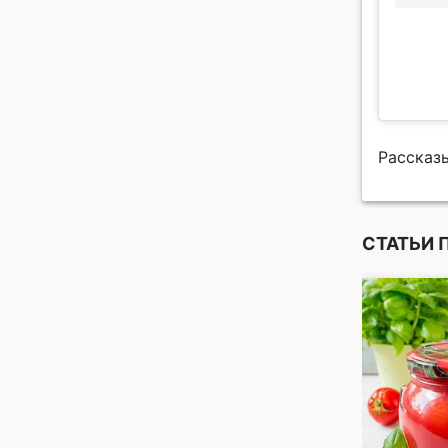
Рассказы
СТАТЬИ 
идеального