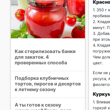
Красно
1. 350 г
пробива
2. Кладе
минут. 
3. Добав
при этом
4. Клад
Как стерилизовать банки
погруже
для закаток. 4
Чем доль
проверенных способа
цвет.
Если не 
Подборка клубничных
уксуса, 
тортов, пирогов и десертов
фиолето
к летнему сезону
Курку
1. Влива
А ты готов к сезону
горкой 