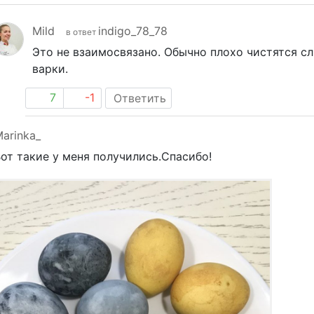
Mild
indigo_78_78
в ответ
Это не взаимосвязано. Обычно плохо чистятся с
варки.
7
-1
Ответить
arinka_
от такие у меня получились.Спасибо!