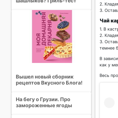
шашлыков? Гриль-тест
2. Кладе
3. Остав
Чай ка
1. В кас
2. Кладе
3. Остав
темнее б
В зависи
как у ме
Весь про
Вышел новый сборник
рецептов Вкусного Блога!
На бегу о Грузии. Про
замороженные ягоды