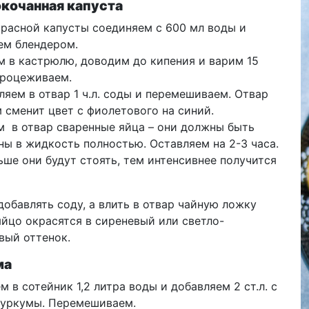
кочанная капуста
 красной капусты соединяем с 600 мл воды и
ем блендером.
м в кастрюлю, доводим до кипения и варим 15
Процеживаем.
ляем в отвар 1 ч.л. соды и перемешиваем. Отвар
 сменит цвет с фиолетового на синий.
ем в отвар сваренные яйца – они должны быть
ны в жидкость полностью. Оставляем на 2-3 часа.
ше они будут стоять, тем интенсивнее получится
добавлять соду, а влить в отвар чайную ложку
яйцо окрасятся в сиреневый или светло-
вый оттенок.
ма
ем в сотейник 1,2 литра воды и добавляем 2 ст.л. с
куркумы. Перемешиваем.