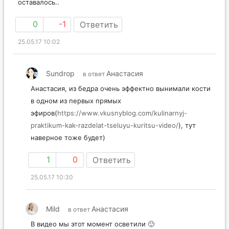
оставалось..
0
-1
Ответить
25.05.17 10:02
Sundrop
Анастасия
в ответ
Анастасия, из бедра очень эффектно вынимали кости
в одном из первых прямых
эфиров(
https://www.vkusnyblog.com/kulinarnyj-
praktikum-kak-razdelat-tseluyu-kuritsu-video/
), тут
наверное тоже будет)
1
0
Ответить
25.05.17 10:30
Mild
Анастасия
в ответ
В видео мы этот момент осветили 🙂