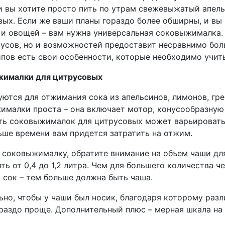
ли вы хотите просто пить по утрам свежевыжатый апел
вых. Если же ваши планы гораздо более обширны, и вы
 и овощей – вам нужна универсальная соковыжималка.
русов, но и возможностей предоставит несравнимо бол
ипов есть свои особенности, которые необходимо учиты
ималки для цитрусовых
уются для отжимания сока из апельсинов, лимонов, гр
ималки проста – она включает мотор, конусообразную 
ь соковыжималок для цитрусовых может варьироваться
ьше времени вам придется затратить на отжим.
 соковыжималку, обратите внимание на объем чаши для
ть от 0,4 до 1,2 литра. Чем для большего количества 
 сок – тем больше должна быть чаша.
но, чтобы у чаши был носик, благодаря которому разл
ораздо проще. Дополнительный плюс – мерная шкала на