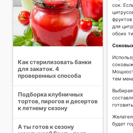
сок. Ес
цитрусо
фруктов
для цит
обоих т
Соковыж
Использ
Как стерилизовать банки
соковыж
для закаток. 4
Мощност
проверенных способа
тем мен
Выбирая
Подборка клубничных
составля
тортов, пирогов и десертов
готовить
к летнему сезону
Желатель
будет г
А ты готов к сезону