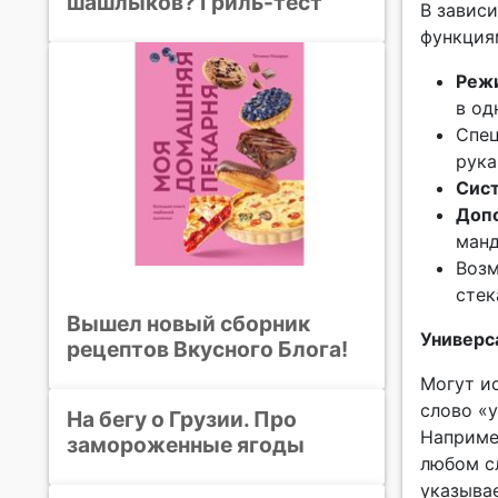
шашлыков? Гриль-тест
В завис
функция
Реж
в од
Спе
рука
Сист
Доп
манд
Воз
стек
Вышел новый сборник
Универс
рецептов Вкусного Блога!
Могут ис
слово «
На бегу о Грузии. Про
Наприме
замороженные ягоды
любом с
указывае