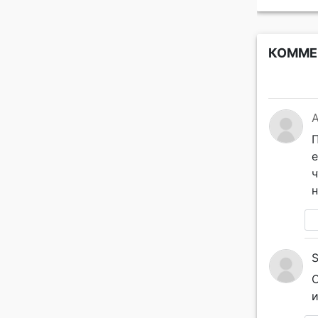
КОММЕ
A
П
е
ч
н
S
С