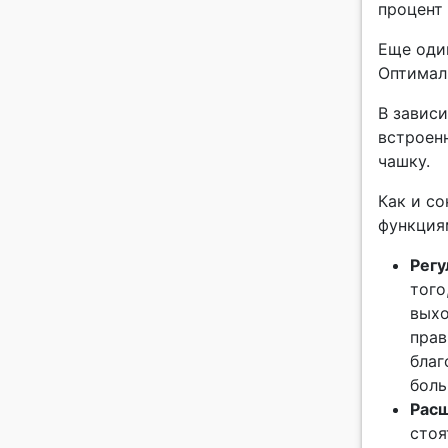
процент 
Еще оди
Оптималь
В зависи
встроен
чашку.
Как и с
функция
Регу
того
выхо
прав
благ
боль
Расш
стоя