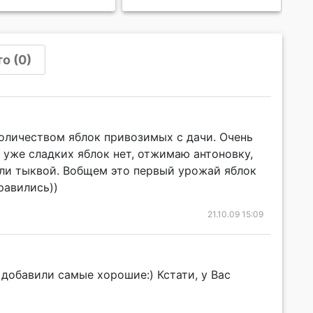
о (0)
количеством яблок привозимых с дачи. Очень
 уже сладких яблок нет, отжимаю антоновку,
или тыквой. Вобщем это первый урожай яблок
равились))
21.10.09 15:09
добавили самые хорошие:) Кстати, у Вас