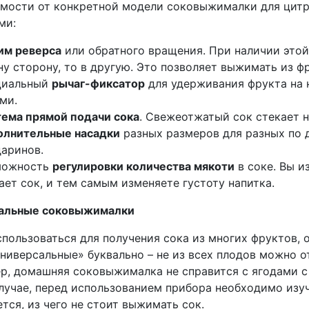
имости от конкретной модели соковыжималки для цит
ми:
им реверса
или обратного вращения. При наличии это
ну сторону, то в другую. Это позволяет выжимать из ф
циальный
рычаг-фиксатор
для удерживания фрукта на 
ми.
ема прямой подачи сока
. Свежеотжатый сок стекает н
олнительные насадки
разных размеров для разных по 
аринов.
можность
регулировки количества мякоти
в соке. Вы и
ает сок, и тем самым изменяете густоту напитка.
альные соковыжималки
пользоваться для получения сока из многих фруктов, 
универсальные» буквально – не из всех плодов можно 
р, домашняя соковыжималка не справится с ягодами с 
лучае, перед использованием прибора необходимо изуч
тся, из чего не стоит выжимать сок.