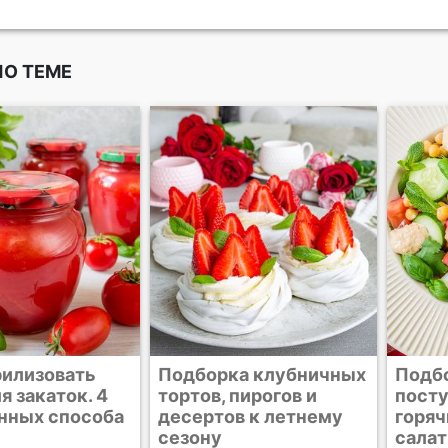
ПО ТЕМЕ
а клубничных
Подборка рецептов к
Выше
пирогов и
посту. Постные
рецеп
в к летнему
горячие блюда, супы,
Блога
салаты и десерты