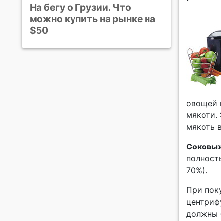
На бегу о Грузии. Что
можно купить на рынке на
$50
овощей 
мякоти. 
мякоть 
Соковыж
полност
70%).
При пок
центриф
должны 