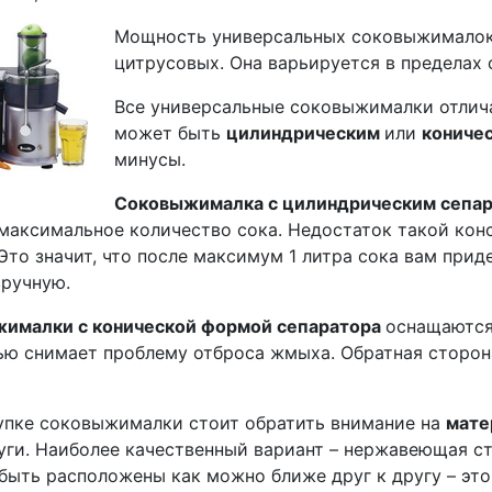
Мощность универсальных соковыжималок 
цитрусовых. Она варьируется в пределах о
Все универсальные соковыжималки отлич
может быть
цилиндрическим
или
кониче
минусы.
Соковыжималка с цилиндрическим сепа
максимальное количество сока. Недостаток такой кон
Это значит, что после максимум 1 литра сока вам при
вручную.
ималки с конической формой сепаратора
оснащаются
ью снимает проблему отброса жмыха. Обратная сторон
упке соковыжималки стоит обратить внимание на
мате
уги. Наиболее качественный вариант – нержавеющая ст
быть расположены как можно ближе друг к другу – это