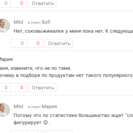
0
0
Ответить
Mild
Sofi
в ответ
Нет, соковыжималки у меня пока нет. К следующе
0
0
Ответить
Мария
аня, извините, что не по теме.
почему в подборе по продуктам нет такого популярно
0
0
Ответить
Mild
Мария
в ответ
Потому что по статистике большинство ищет “сла
фигурирует 😉 .