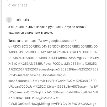
01.08.15 19:22
primula
а еще чесночный запах с рук (как и другие запахи)
удаляется стальным мылом.
Типа такого:
https://www.google.ca/search?
q=%D0%BC%D0%B5%D1%82%D0%B0%D0%BB%D0%BB%D0
%B8%D1%87%D0%B5%D1%81%D0%BA%D0%BE%D0%B5+%
D0%BC%D1%8B%D0%BB%D0%BE&tbm=isch&imgil=VFHYCrzI
XtBvQM%253A%253BURbvan70CDvJsM%253Bhttp%25253
A%25252F%25252Fagmashop.ru%25252Fitem%25252F359
-mylo-metallicheskoe-likvidator-magic-
soap&source=iu&pf=m&fir=VFHYCrzIXtBvQM%253A%252C
URbvan70CDvJsM%252C_&biw=1366&bih=657&usg=__iWIIW
UCa0wmhasQtC6lWqLFLcfA%3D&ved=0ahUKEwidjdHWt4nK
AhXFdR4KHd0jDs0QyjcIMQ&ei=K9-
GVt3LOcXred3HuOgM#imgrc=VFHYCrzIXtBvQM%3A&usg=_