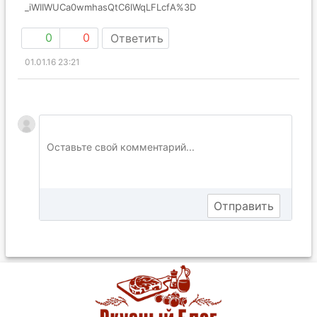
_iWIIWUCa0wmhasQtC6lWqLFLcfA%3D
0
0
Ответить
01.01.16 23:21