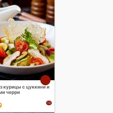
з курицы с цуккини и
ми черри