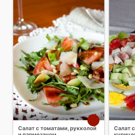
Салат с томатами, рукколой
Салат с
и пармезаном
курице