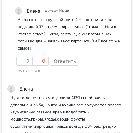
Елена
Инна
в ответ
А как готовят в русской печке? – протопили и на
падающей Т* – пекут-варят-тушат (“томят”). Или в
костре пекут? – угли, горячие, а уж потом в них,
остывающие – закапывают картошку. В АГ все то же
самое!
0
0
Ответить
09.07.12 19:10
Елена
Ну я тогда не знаю что у вас за АГ!Я своей очень
довольна,и рыба,и мясо,и курица все получается просто
изумительно,главное время подобрать и
мощность,грибы,ягоды,овощи,фрукты
сушит,печет,картошка правда долго,в СВЧ быстрее,но