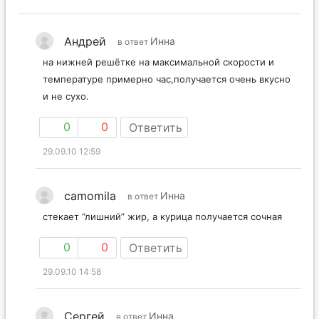
Андрей
Инна
в ответ
на нижней решётке на максимальной скорости и
температуре примерно час,получается очень вкусно
и не сухо.
0
0
Ответить
29.09.10 12:59
camomila
Инна
в ответ
стекает “лишний” жир, а курица получается сочная
0
0
Ответить
29.09.10 14:58
Сергей
Инна
в ответ