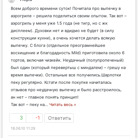
Всем доброго времени суток! Почитала про выпечку в
аэрогриле – решила поделиться своим опытом. Так вот –
аэрогриль у меня уже 1.5 года (не тигр, но с жк
дисплеем). Духовки нет и вдидмо не будет (в силу
конструкции кухни), а очень хочется делать всякую
выпечку. С блога (отдельное преограмнейшее
восхищение и благодадность Mild) приготовила около 6
тортов, включая чизкейк. Неудачный (полупропеченый)
был один (который перевертыш с миндалем) – грешу на
время выпечки). Остальные все получились.Шарлотки
пеку регулярно. Кстати после покупке начиталась
отзывов про неудачную выпечку и было расстроилось,
ан нет – главное понять принцип!
Так вот – пеку на
…
Читать весь »
3
-1
Ответить
18.06.10 11:29