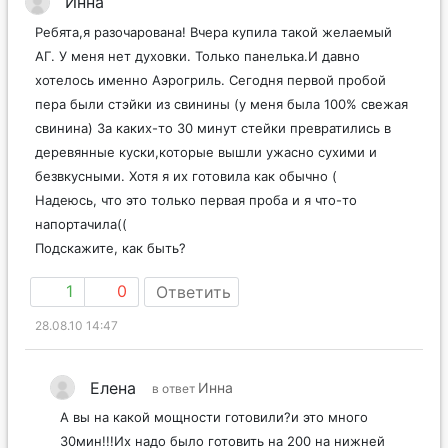
Инна
Ребята,я разочарована! Вчера купила такой желаемый
АГ. У меня нет духовки. Только панелька.И давно
хотелось именно Аэрогриль. Сегодня первой пробой
пера были стэйки из свинины (у меня была 100% свежая
свинина) За каких-то 30 минут стейки превратились в
деревянные куски,которые вышли ужасно сухими и
безвкусными. Хотя я их готовила как обычно (
Надеюсь, что это только первая проба и я что-то
напортачила((
Подскажите, как быть?
1
0
Ответить
28.08.10 14:47
Елена
Инна
в ответ
А вы на какой мощности готовили?и это много
30мин!!!Их надо было готовить на 200 на нижней