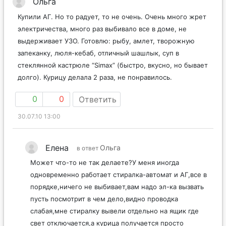
Ольга
Купили АГ. Но то радует, то не очень. Очень много жрет
электричества, много раз выбивало все в доме, не
выдерживает УЗО. Готовлю: рыбу, амлет, творожную
запеканку, люля-кебаб, отличный шашлык, суп в
стеклянной кастрюле “Simax” (быстро, вкусно, но бывает
долго). Курицу делала 2 раза, не понравилось.
0
0
Ответить
30.07.10 13:00
Елена
Ольга
в ответ
Может что-то не так делаете?У меня иногда
одновременно работает стиралка-автомат и АГ,все в
порядке,ничего не выбивает,вам надо эл-ка вызвать
пусть посмотрит в чем дело,видно проводка
слабая,мне стиралку вывели отдельно на ящик где
свет отключается,а курица получается просто