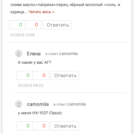
оливк.масло+паприка+перец чёрный молотый +соль, и
курица
…
Читать весь »
0
0
Ответить
01.09.10 12:05
Елена
camomila
в ответ
А какая у вас АГ?
0
0
Ответить
22.09.10 09:33
camomila
camomila
в ответ
у меня HX-1037 Classic
0
0
Ответить