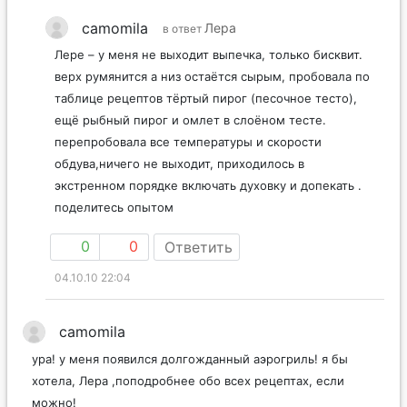
camomila
Лера
в ответ
Лере – у меня не выходит выпечка, только бисквит.
верх румянится а низ остаётся сырым, пробовала по
таблице рецептов тёртый пирог (песочное тесто),
ещё рыбный пирог и омлет в слоёном тесте.
перепробовала все температуры и скорости
обдува,ничего не выходит, приходилось в
экстренном порядке включать духовку и допекать .
поделитесь опытом
0
0
Ответить
04.10.10 22:04
camomila
ура! у меня появился долгожданный аэрогриль! я бы
хотела, Лера ,поподробнее обо всех рецептах, если
можно!