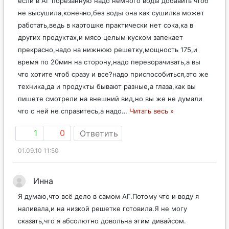
если в АГ порезанную надо немного воды добавить чтоб
не высушила,конечно,без воды она как сушилка может
работать,ведь в картошке практически нет сока,ка в
других продуктах,и мясо целым куском запекает
прекрасно,надо на нижнюю решетку,мощность 175,и
время по 20мин на сторону,надо переворачивать,а вы
что хотите чтоб сразу и все?надо приспособиться,это же
техника,да и продукты бывают разные,а глаза,как вы
пишете смотрели на внешний вид,но вы же не думали
что с ней не справитесь,а надо
…
Читать весь »
1
0
Ответить
01.09.10 11:50
Инна
Я думаю,что всё дело в самом АГ.Потому что и воду я
наливала,и на низкой решетке готовила.Я не могу
сказать,что я абсолютно довольна этим дивайсом.