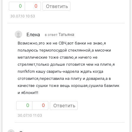
0
0
Ответить
30.07.10 10:53
Елена
Татьяна
в ответ
Возможно,это же не СВЧ,вот банки не знаю,я
пользуюсь термопосудой стеклянной,а мисочки
металлические тоже ставлю,и ничего не
стреляет,только дольше готовится чем на плите,я
пsnfkfcm кашу сварить-надоела ждать когда
сготовится,переставила на плиту и доварила,а в
качестве сушки тоже вещь хорошая,сушила базилик
и яблоки!!!
0
0
Ответить
30.07.10 11:03