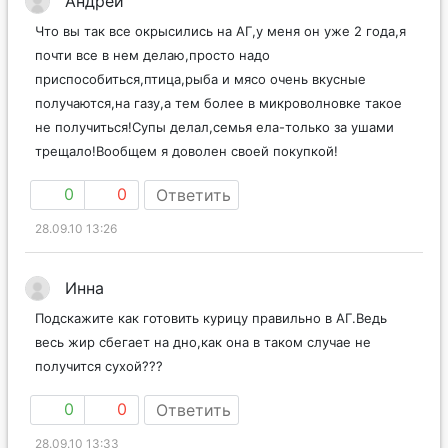
Андрей
Что вы так все окрысились на АГ,у меня он уже 2 года,я
почти все в нем делаю,просто надо
приспособиться,птица,рыба и мясо очень вкусные
получаются,на газу,а тем более в микроволновке такое
не получиться!Супы делал,семья ела-только за ушами
трещало!Вообщем я доволен своей покупкой!
0
0
Ответить
28.09.10 13:26
Инна
Подскажите как готовить курицу правильно в АГ.Ведь
весь жир сбегает на дно,как она в таком случае не
получится сухой???
0
0
Ответить
28.09.10 13:33