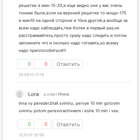
решетке и мин 15-20,и еще видно они у вас очень
тонкие были,если на верхней решетке то мощн-175
и мин10 на одной стороне и 10на другой,а вообще за
всем надо наблюдать,тем более в первый раз,не
расстраивайтесь,просто сразу надо следить и потом
запомните что и сколько надо готовить,ко всему
надо приспособиться!!!
0
0
Ответить
29.08.10 17:18
Lora
Инна
в ответ
Inna vy perederzhali svininu, pervye 10 min gotovim
svininu potom perevorachivaem i eshe 10 min i vse.
0
0
Ответить
12.10.10 20:59