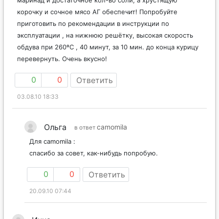
маринад и достаточное кол-во соли, а хрустящую
корочку и сочное мясо АГ обеспечит! Попробуйте
приготовить по рекомендации в инструкции по
эксплуатации , на нижнюю решётку, высокая скорость
обдува при 260ºC , 40 минут, за 10 мин. до конца курицу
перевернуть. Очень вкусно!
0
0
Ответить
03.08.10 18:33
Ольга
camomila
в ответ
Для camomila :
спасибо за совет, как-нибудь попробую.
0
0
Ответить
20.09.10 07:44