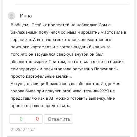
Инна
В общем…Особых прелестей не наблюдаю.Сом с
баклажанами получился сочным и ароматным.Готовила в
горшочках.А вот вчера зохотелось элементарного
печеного картофеля и я готова рыдать была из-за
того,что он засушился сверху,а внутри он был
абсолютно сырым.При том,что готовила я его на низких
температурах и посматривала регулярно.Получились
просто картофельные мелки…
Ахтунг,товарищи!Я разочарована абсолютно.И где моя
голова была при покупки этой чудо-техники???Я не
представляю как в АГ можно готовить выпечку.Мне
просто страшно представить.
0
0
Ответить
01.09.10 11:27