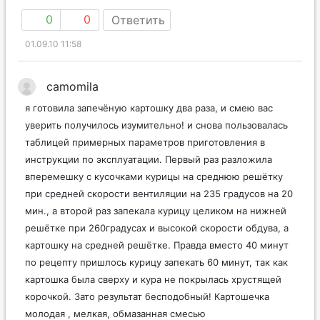
0
0
Ответить
01.09.10 11:58
camomila
я готовила запечёную картошку два раза, и смею вас
уверить получилось изумительно! и снова пользовалась
таблицей примерных параметров приготовления в
инструкции по эксплуатации. Первый раз разложила
вперемешку с кусочками курицы на среднюю решётку
при средней скорости вентиляции на 235 градусов на 20
мин., а второй раз запекала курицу целиком на нижней
решётке при 260градусах и высокой скорости обдува, а
картошку на средней решётке. Правда вместо 40 минут
по рецепту пришлось курицу запекать 60 минут, так как
картошка была сверху и кура не покрылась хрустящей
корочкой. Зато результат бесподобный! Картошечка
молодая , мелкая, обмазанная смесью