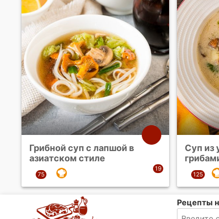
Грибной суп с лапшой в
Суп из 
азиатском стиле
грибам
Рецепты н